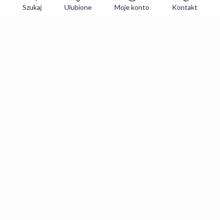
Szukaj
Ulubione
Moje konto
Kontakt
Zapisz się do newslettera i zgarniaj
najlepsze oferty
Zapisuję się
Zapisując się, akceptujesz
Regulaminy
i
Polityka prywatności
.