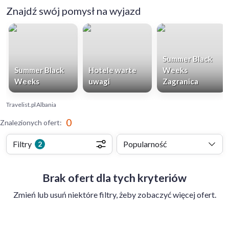
Znajdź swój pomysł na wyjazd
Summer Black
Summer Black
Hotele warte
Weeks
Weeks
uwagi
Zagranica
Travelist.pl
Albania
0
Znalezionych ofert
:
Filtry
Popularność
2
Brak ofert dla tych kryteriów
Zmień lub usuń niektóre filtry, żeby zobaczyć więcej ofert.