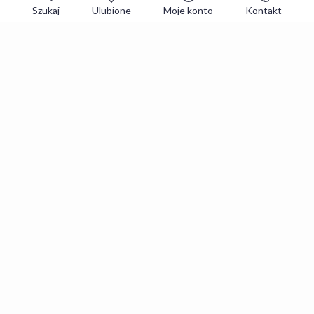
Szukaj
Ulubione
Moje konto
Kontakt
Zapisz się do newslettera i zgarniaj
najlepsze oferty
Zapisuję się
Zapisując się, akceptujesz
Regulaminy
i
Polityka prywatności
.