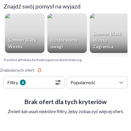
Znajdź swój pomysł na wyjazd
Summer Black
Summer Black
Hotele warte
Weeks
Weeks
uwagi
Zagranica
Travelist.pl
Polska
Zachodniopomorskie
Kołobrzeg
0
Znalezionych ofert
:
Filtry
Popularność
6
Brak ofert dla tych kryteriów
Zmień lub usuń niektóre filtry, żeby zobaczyć więcej ofert.