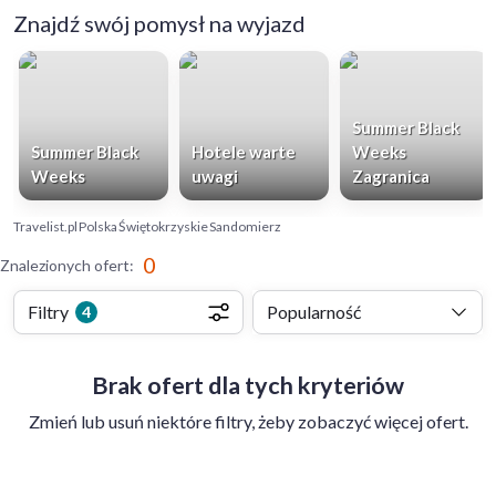
Znajdź swój pomysł na wyjazd
Summer Black
Summer Black
Hotele warte
Weeks
Weeks
uwagi
Zagranica
Travelist.pl
Polska
Świętokrzyskie
Sandomierz
0
Znalezionych ofert
:
Filtry
Popularność
4
Brak ofert dla tych kryteriów
Zmień lub usuń niektóre filtry, żeby zobaczyć więcej ofert.