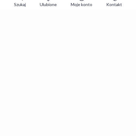
Szukaj
Ulubione
Moje konto
Kontakt
Zapisz się do newslettera i zgarniaj
najlepsze oferty
Zapisuję się
Zapisując się, akceptujesz
Regulaminy
i
Polityka prywatności
.