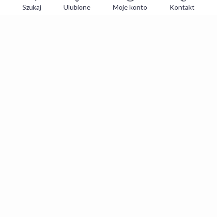
Szukaj
Ulubione
Moje konto
Kontakt
Zapisz się do newslettera i zgarniaj
najlepsze oferty
Zapisuję się
Zapisując się, akceptujesz
Regulaminy
i
Polityka prywatności
.