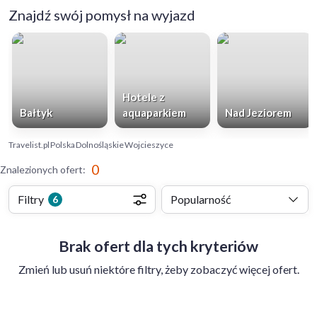
Znajdź swój pomysł na wyjazd
Hotele z
Bałtyk
aquaparkiem
Nad Jeziorem
Travelist.pl
Polska
Dolnośląskie
Wojcieszyce
0
Znalezionych ofert
:
Filtry
Popularność
6
Brak ofert dla tych kryteriów
Zmień lub usuń niektóre filtry, żeby zobaczyć więcej ofert.