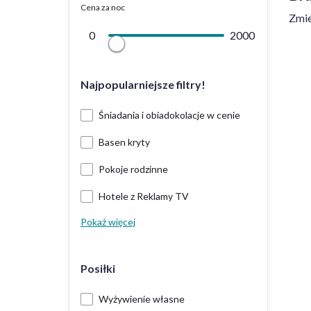
Cena za noc
Zmie
0
2000
Najpopularniejsze filtry!
Śniadania i obiadokolacje w cenie
Basen kryty
Pokoje rodzinne
Hotele z Reklamy TV
Pokaż więcej
Posiłki
Wyżywienie własne