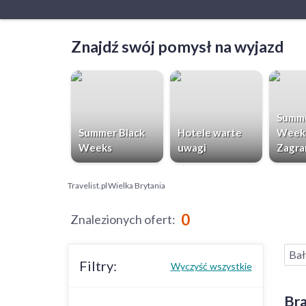
Znajdź swój pomysł na wyjazd
Summe
Summer Black
Hotele warte
Week
Weeks
uwagi
Zagra
Travelist.pl
Wielka Brytania
0
Znalezionych ofert
:
Bał
Filtry:
Wyczyść wszystkie
Bra