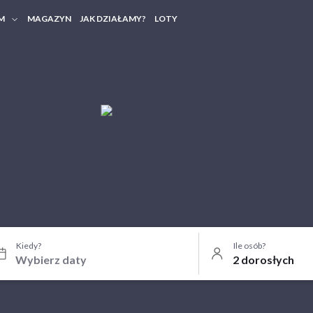
M
MAGAZYN
JAK DZIAŁAMY?
LOTY
HERY FIRMOWE
TANIA GRUPOWE
Kiedy?
Ile osób?