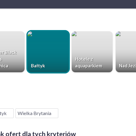
r Black
s
Hotele z
nica
Bałtyk
aquaparkiem
Nad Jez
tyk
Wielka Brytania
k ofert dla tych kryteriów