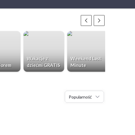
Wakacje z
Weekend Last
Chorwacja
iorem
dziećmi GRATIS
Minute
Dzieci Gr
Popularność