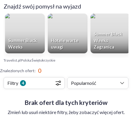
Znajdź swój pomysł na wyjazd
Summer Black
Summer Black
Hotele warte
Weeks
Weeks
uwagi
Zagranica
Travelist.pl
Polska
Świętokrzyskie
0
Znalezionych ofert
:
Filtry
Popularność
4
Brak ofert dla tych kryteriów
Zmień lub usuń niektóre filtry, żeby zobaczyć więcej ofert.