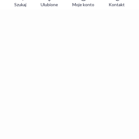
Szukaj
Ulubione
Moje konto
Kontakt
Zapisz się do newslettera i zgarniaj
najlepsze oferty
Zapisuję się
Zapisując się, akceptujesz
Regulaminy
i
Polityka prywatności
.