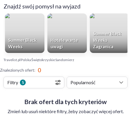
Znajdź swój pomysł na wyjazd
Summer Black
Summer Black
Hotele warte
Weeks
Weeks
uwagi
Zagranica
Travelist.pl
Polska
Świętokrzyskie
Sandomierz
0
Znalezionych ofert
:
Filtry
Popularność
5
Brak ofert dla tych kryteriów
Zmień lub usuń niektóre filtry, żeby zobaczyć więcej ofert.