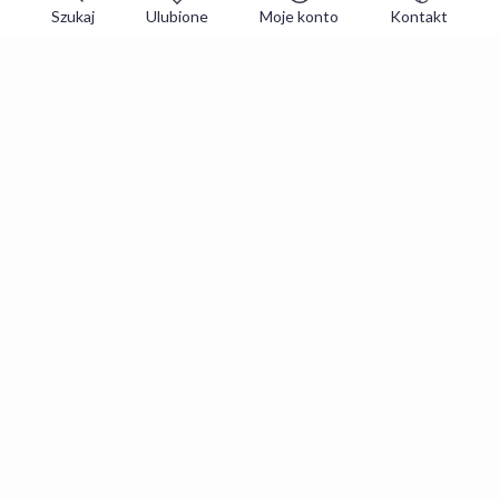
Szukaj
Ulubione
Moje konto
Kontakt
Zapisz się do newslettera i zgarniaj
najlepsze oferty
Zapisuję się
Zapisując się, akceptujesz
Regulaminy
i
Polityka prywatności
.