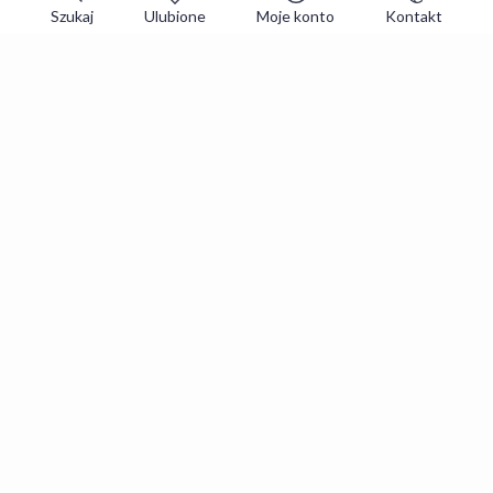
Szukaj
Ulubione
Moje konto
Kontakt
Zapisz się do newslettera i zgarniaj
najlepsze oferty
Zapisuję się
Zapisując się, akceptujesz
Regulaminy
i
Polityka prywatności
.