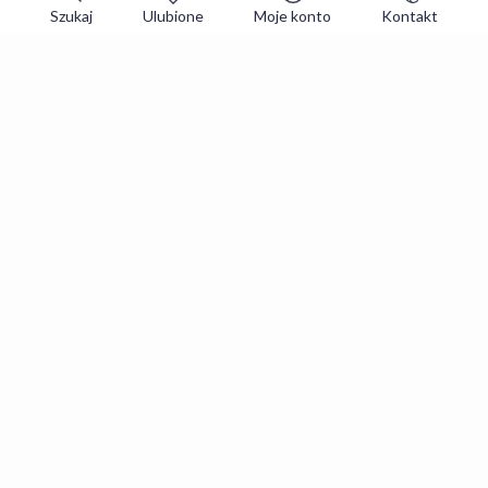
Szukaj
Ulubione
Moje konto
Kontakt
Zapisz się do newslettera i zgarniaj
najlepsze oferty
Zapisuję się
Zapisując się, akceptujesz
Regulaminy
i
Polityka prywatności
.