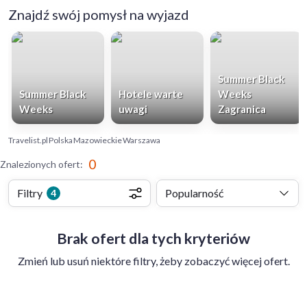
Znajdź swój pomysł na wyjazd
Summer Black
Summer Black
Hotele warte
Weeks
Weeks
uwagi
Zagranica
Travelist.pl
Polska
Mazowieckie
Warszawa
0
Znalezionych ofert
:
Filtry
Popularność
4
Brak ofert dla tych kryteriów
Zmień lub usuń niektóre filtry, żeby zobaczyć więcej ofert.