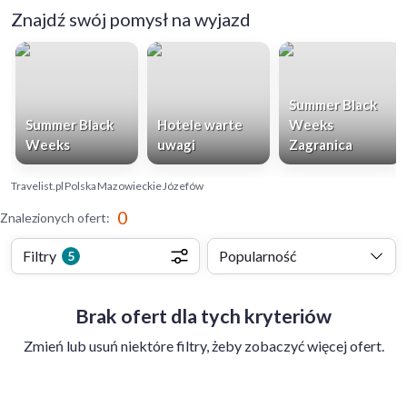
Znajdź swój pomysł na wyjazd
Summer Black
Summer Black
Hotele warte
Weeks
Weeks
uwagi
Zagranica
Travelist.pl
Polska
Mazowieckie
Józefów
0
Znalezionych ofert
:
Filtry
Popularność
5
Brak ofert dla tych kryteriów
Zmień lub usuń niektóre filtry, żeby zobaczyć więcej ofert.