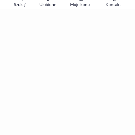
Szukaj
Ulubione
Moje konto
Kontakt
Zapisz się do newslettera i zgarniaj
najlepsze oferty
Zapisuję się
Zapisując się, akceptujesz
Regulaminy
i
Polityka prywatności
.