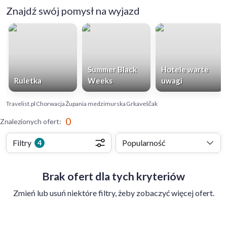
Znajdź swój pomysł na wyjazd
Summer Black
Hotele warte
Ruletka
Weeks
uwagi
Travelist.pl
Chorwacja
Żupania medzimurska
Grkaveščak
0
Znalezionych ofert
:
Filtry
Popularność
4
Brak ofert dla tych kryteriów
Zmień lub usuń niektóre filtry, żeby zobaczyć więcej ofert.