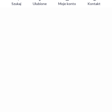
Szukaj
Ulubione
Moje konto
Kontakt
Zapisz się do newslettera i zgarniaj
najlepsze oferty
Zapisuję się
Zapisując się, akceptujesz
Regulaminy
i
Polityka prywatności
.