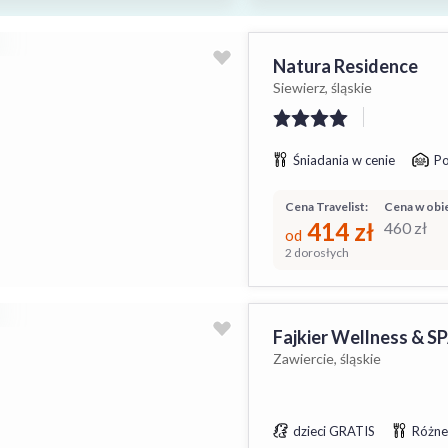
Natura Residence
Siewierz, śląskie
Śniadania w cenie
Po
Cena Travelist:
Cena w obie
414
zł
460
zł
od
2 dorosłych
Fajkier Wellness & S
Zawiercie, śląskie
dzieci GRATIS
Różne