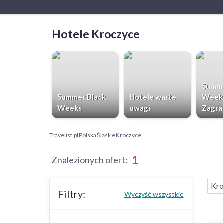
Hotele Kroczyce
Summe
Summer Black
Hotele warte
Week
Weeks
uwagi
Zagra
Travelist.pl
Polska
Śląskie
Kroczyce
1
Znalezionych ofert
:
Kro
Filtry:
Wyczyść wszystkie