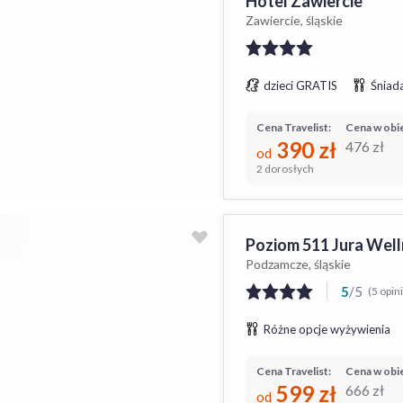
Hotel Zawiercie
Zawiercie, śląskie
dzieci GRATIS
Śniada
Cena Travelist:
Cena w obie
390
zł
476
zł
od
2 dorosłych
Poziom 511 Jura Well
Podzamcze, śląskie
5
/
5
(5 opini
Różne opcje wyżywienia
Cena Travelist:
Cena w obie
599
zł
666
zł
od