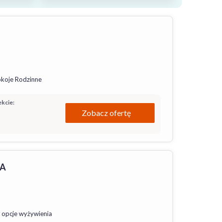
koje Rodzinne
kcie:
Zobacz ofertę
PA
 opcje wyżywienia