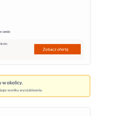
w cenie
kcie:
Zobacz ofertę
 w okolicy.
ojego wyniku wyszukiwania.