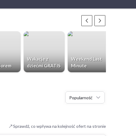
Wakacje z
Weekend Last
Chorwacja
iorem
dziećmi GRATIS
Minute
Dzieci Gr
Popularność
Sprawdź, co wpływa na kolejność ofert na stronie