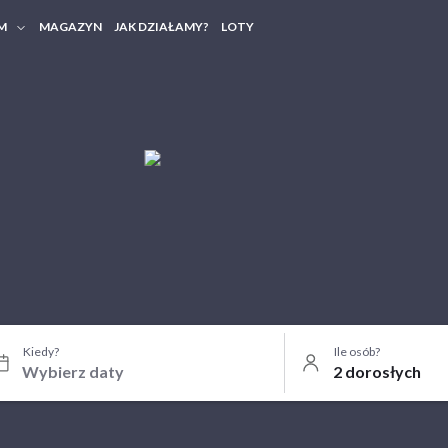
M
MAGAZYN
JAK DZIAŁAMY?
LOTY
HERY FIRMOWE
TANIA GRUPOWE
Kiedy?
Ile osób?