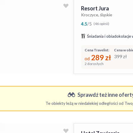
Resort Jura
Kroczyce, śląskie
4.5
/
5
(46 opinii)
Śniadania i obiadokolacje 
Cena Travelist:
Cena w obie
289
zł
399
zł
od
2 dorosłych
Sprawdź też inne oferty
Te obiekty leżą w niedalekiej odległości od Tw