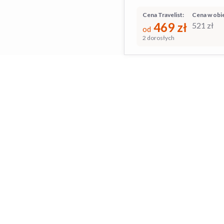
Cena Travelist:
Cena w obie
469
zł
521
zł
od
2 dorosłych