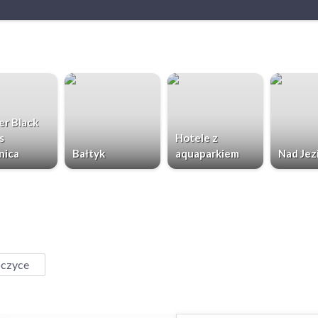
r Black
s
Hotele z
nica
Bałtyk
aquaparkiem
Nad Jez
czyce