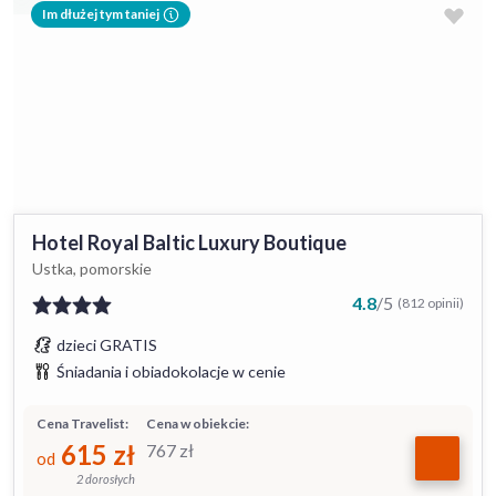
Im dłużej tym taniej
Hotel Royal Baltic Luxury Boutique
Ustka, pomorskie
4.8
/
5
(812 opinii)
dzieci GRATIS
Śniadania i obiadokolacje w cenie
Cena Travelist:
Cena w obiekcie:
615
zł
767
zł
od
2 dorosłych