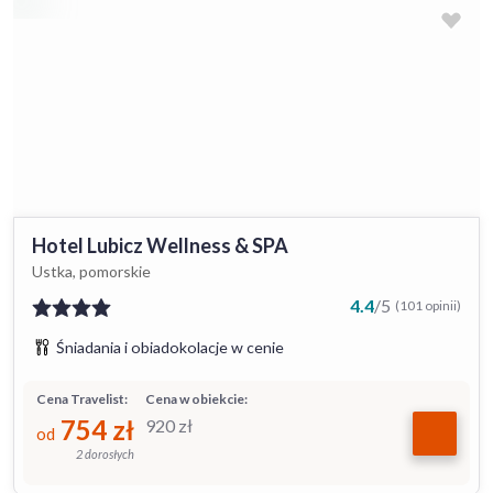
Hotel Lubicz Wellness & SPA
Ustka, pomorskie
4.4
/
5
(101 opinii)
Śniadania i obiadokolacje w cenie
Cena Travelist:
Cena w obiekcie:
754
zł
920
zł
od
2 dorosłych