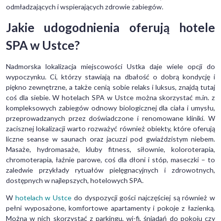
odmładzających i wspierających zdrowie zabiegów.
Jakie udogodnienia oferują hotele
SPA w Ustce?
Nadmorska lokalizacja miejscowości Ustka daje wiele opcji do
wypoczynku. Ci, którzy stawiają na dbałość o dobrą kondycję i
piękno zewnętrzne, a także cenią sobie relaks i luksus, znajdą tutaj
coś dla siebie. W hotelach SPA w Ustce można skorzystać m.in. z
kompleksowych zabiegów odnowy biologicznej dla ciała i umysłu,
przeprowadzanych przez doświadczone i renomowane kliniki. W
zacisznej lokalizacji warto rozważyć również obiekty, które oferują
liczne seanse w saunach oraz jacuzzi pod gwiaździstym niebem.
Masaże, hydromasaże, kluby fitness, siłownie, koloroterapia,
chromoterapia, łaźnie parowe, coś dla dłoni i stóp, maseczki – to
zaledwie przykłady rytuałów pielęgnacyjnych i zdrowotnych,
dostępnych w najlepszych, hotelowych SPA.
W
hotelach w Ustce
do dyspozycji gości najczęściej są również w
pełni wyposażone, komfortowe apartamenty i pokoje z łazienką.
Można w nich skorzystać z parkingu, wi-fi, śniadań do pokoju czy