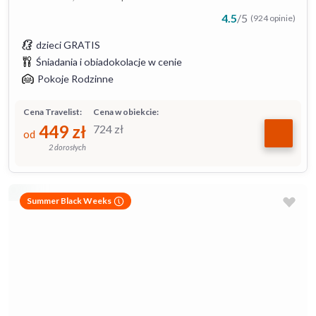
4.5
/
5
(924 opinie)
dzieci GRATIS
Śniadania i obiadokolacje w cenie
Pokoje Rodzinne
Cena Travelist:
Cena w obiekcie:
449
zł
724
zł
od
2 dorosłych
Summer Black Weeks