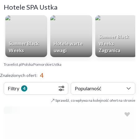
Hotele SPA Ustka
Summer Black
Summer Black
Hotele warte
Weeks
Weeks
uwagi
Zagranica
Travelist.pl
Polska
Pomorskie
Ustka
4
Znalezionych ofert
:
Filtry
Popularność
4
Sprawdź, co wpływa na kolejność ofert na stronie