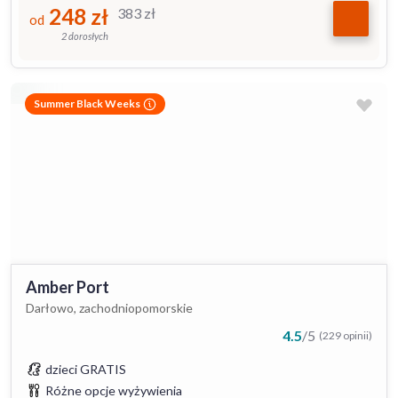
248
zł
383
zł
od
2 dorosłych
Summer Black Weeks
Amber Port
Darłowo, zachodniopomorskie
4.5
/
5
(229 opinii)
dzieci GRATIS
Różne opcje wyżywienia