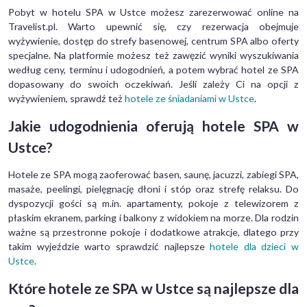
Pobyt w hotelu SPA w Ustce możesz zarezerwować online na
Travelist.pl. Warto upewnić się, czy rezerwacja obejmuje
wyżywienie, dostęp do strefy basenowej, centrum SPA albo oferty
specjalne. Na platformie możesz też zawęzić wyniki wyszukiwania
według ceny, terminu i udogodnień, a potem wybrać hotel ze SPA
dopasowany do swoich oczekiwań. Jeśli zależy Ci na opcji z
wyżywieniem, sprawdź też
hotele ze śniadaniami w Ustce
.
Jakie udogodnienia oferują hotele SPA w
Ustce?
Hotele ze SPA mogą zaoferować basen, saunę, jacuzzi, zabiegi SPA,
masaże, peelingi, pielęgnację dłoni i stóp oraz strefę relaksu. Do
dyspozycji gości są m.in. apartamenty, pokoje z telewizorem z
płaskim ekranem, parking i balkony z widokiem na morze. Dla rodzin
ważne są przestronne pokoje i dodatkowe atrakcje, dlatego przy
takim wyjeździe warto sprawdzić najlepsze
hotele dla dzieci w
Ustce
.
Które hotele ze SPA w Ustce są najlepsze dla