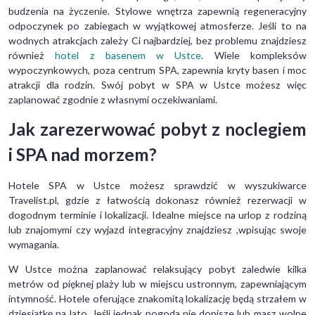
budzenia na życzenie. Stylowe wnętrza zapewnią regeneracyjny
odpoczynek po zabiegach w wyjątkowej atmosferze. Jeśli to na
wodnych atrakcjach zależy Ci najbardziej, bez problemu znajdziesz
również
hotel z basenem w Ustce
. Wiele kompleksów
wypoczynkowych, poza centrum SPA, zapewnia kryty basen i moc
atrakcji dla rodzin. Swój pobyt w SPA w Ustce możesz więc
zaplanować zgodnie z własnymi oczekiwaniami.
Jak zarezerwować pobyt z noclegiem
i SPA nad morzem?
Hotele SPA w Ustce możesz sprawdzić w wyszukiwarce
Travelist.pl, gdzie z łatwością dokonasz również rezerwacji w
dogodnym terminie i lokalizacji. Idealne miejsce na urlop z rodziną
lub znajomymi czy wyjazd integracyjny znajdziesz ,wpisując swoje
wymagania.
W Ustce można zaplanować relaksujący pobyt zaledwie kilka
metrów od pięknej plaży lub w miejscu ustronnym, zapewniającym
intymność. Hotele oferujące znakomitą lokalizację będą strzałem w
dziesiątkę na lato. Jeśli jednak pogoda nie dopisze lub masz wolne