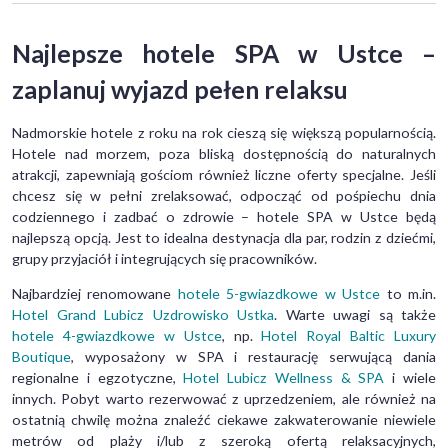
Najlepsze hotele SPA w Ustce –
zaplanuj wyjazd pełen relaksu
Nadmorskie hotele z roku na rok cieszą się większą popularnością.
Hotele nad morzem, poza bliską dostępnością do naturalnych
atrakcji, zapewniają gościom również liczne oferty specjalne. Jeśli
chcesz się w pełni zrelaksować, odpocząć od pośpiechu dnia
codziennego i zadbać o zdrowie – hotele SPA w Ustce będą
najlepszą opcją. Jest to idealna destynacja dla par, rodzin z dziećmi,
grupy przyjaciół i integrujących się pracowników.
Najbardziej renomowane
hotele 5-gwiazdkowe w Ustce
to m.in.
Hotel Grand Lubicz Uzdrowisko Ustka
. Warte uwagi są także
hotele 4-gwiazdkowe w Ustce
, np.
Hotel Royal Baltic Luxury
Boutique
, wyposażony w SPA i restaurację serwującą dania
regionalne i egzotyczne,
Hotel Lubicz Wellness & SPA
i wiele
innych. Pobyt warto rezerwować z uprzedzeniem, ale również na
ostatnią chwilę można znaleźć ciekawe zakwaterowanie niewiele
metrów od plaży i/lub z szeroką ofertą relaksacyjnych,