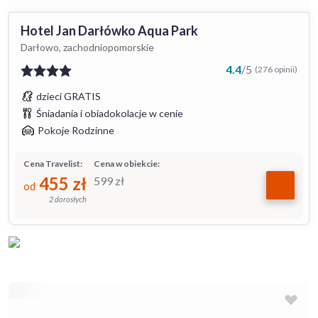
Hotel Jan Darłówko Aqua Park
Darłowo, zachodniopomorskie
4.4
/
5
(276 opinii)
dzieci GRATIS
Śniadania i obiadokolacje w cenie
Pokoje Rodzinne
Cena Travelist:
Cena w obiekcie:
455
zł
599
zł
od
2 dorosłych