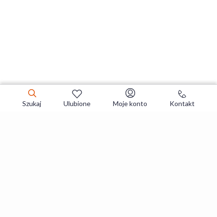
Szukaj
Ulubione
Moje konto
Kontakt
Zapisz się do newslettera i zgarniaj
najlepsze oferty