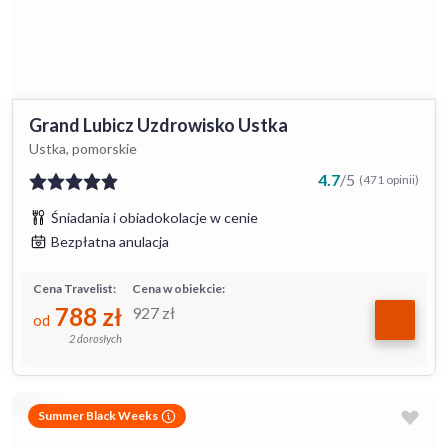
Grand Lubicz Uzdrowisko Ustka
Ustka, pomorskie
4.7
/
5
(471 opinii)
Śniadania i obiadokolacje w cenie
Bezpłatna anulacja
Cena Travelist:
Cena w obiekcie:
788
zł
927
zł
od
2 dorosłych
Summer Black Weeks