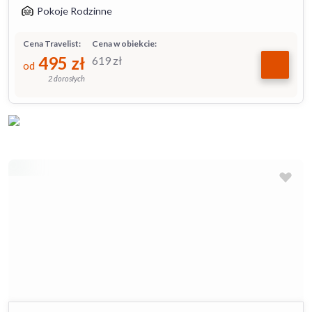
Pokoje Rodzinne
Cena Travelist:
Cena w obiekcie:
495
zł
619
zł
od
2 dorosłych