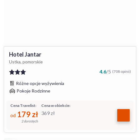
Hotel Jantar
Ustka, pomorskie
4.6
/
5
(708 opinii)
Różne opcje wyżywienia
Pokoje Rodzinne
Cena Travelist:
Cena w obiekcie:
179
zł
369
zł
od
2 dorosłych