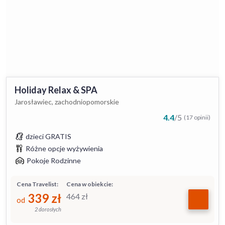
Holiday Relax & SPA
Jarosławiec, zachodniopomorskie
4.4
/
5
(17 opinii)
dzieci GRATIS
Różne opcje wyżywienia
Pokoje Rodzinne
Cena Travelist:
Cena w obiekcie:
339
zł
464
zł
od
2 dorosłych