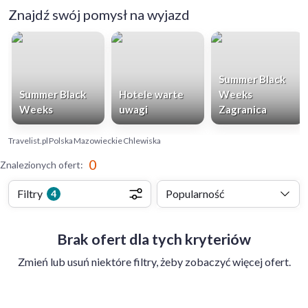
Znajdź swój pomysł na wyjazd
Summer Black
Summer Black
Hotele warte
Weeks
Weeks
uwagi
Zagranica
Travelist.pl
Polska
Mazowieckie
Chlewiska
0
Znalezionych ofert
:
Filtry
Popularność
4
Brak ofert dla tych kryteriów
Zmień lub usuń niektóre filtry, żeby zobaczyć więcej ofert.