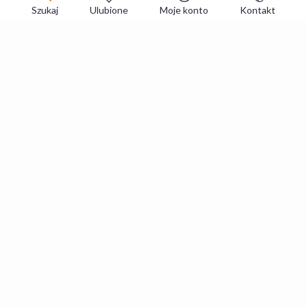
Szukaj
Ulubione
Moje konto
Kontakt
Zapisz się do newslettera i zgarniaj
najlepsze oferty
Zapisuję się
Zapisując się, akceptujesz
Regulaminy
i
Polityka prywatności
.