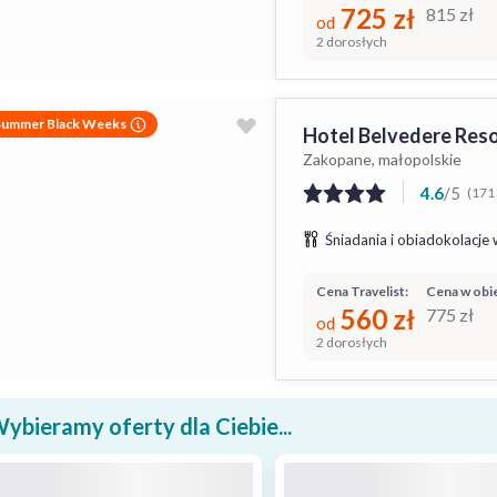
725
zł
815
zł
od
2 dorosłych
Summer Black Weeks
Hotel Belvedere Reso
Zakopane, małopolskie
4.6
/
5
(171 
Śniadania i obiadokolacje 
Cena Travelist:
Cena w obie
560
zł
775
zł
od
2 dorosłych
ybieramy oferty dla Ciebie...