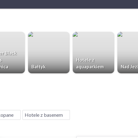
r Black
s
Hotele z
nica
Bałtyk
aquaparkiem
Nad Jez
kopane
Hotele z basenem