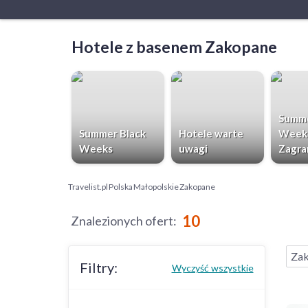
Hotele z basenem Zakopane
Summe
Summer Black
Hotele warte
Week
Weeks
uwagi
Zagra
Travelist.pl
Polska
Małopolskie
Zakopane
10
Znalezionych ofert
:
Za
Filtry:
Wyczyść wszystkie