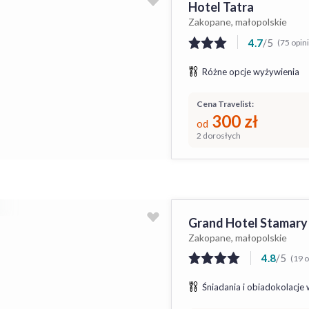
Hotel Tatra
Zakopane, małopolskie
4.7
/
5
(75 opini
Różne opcje wyżywienia
Cena Travelist:
300
zł
od
2 dorosłych
Grand Hotel Stamary
Zakopane, małopolskie
4.8
/
5
(19 o
Śniadania i obiadokolacje 