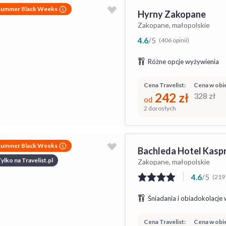
Summer Black Weeks
Hyrny Zakopane
Zakopane, małopolskie
4.6
/
5
(406 opinii)
Różne opcje wyżywienia
Cena Travelist:
Cena w obie
242
zł
328
zł
od
2 dorosłych
Summer Black Weeks
Bachleda Hotel Kasp
ylko na Travelist.pl
Zakopane, małopolskie
4.6
/
5
(219 
Śniadania i obiadokolacje 
Cena Travelist:
Cena w obie