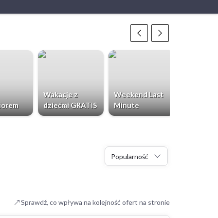
Wakacje z
Weekend Last
Chorwacja
iorem
dziećmi GRATIS
Minute
Dzieci Gr
Popularność
Sprawdź, co wpływa na kolejność ofert na stronie