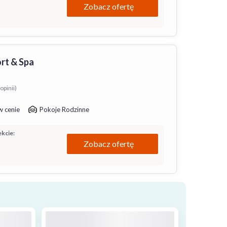
Zobacz ofertę
rt & Spa
opinii)
w cenie
Pokoje Rodzinne
kcie:
Zobacz ofertę