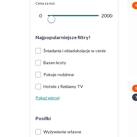
Cena za noc
0
2000
Najpopularniejsze filtry!
Śniadania i obiadokolacje w cenie
Basen kryty
Pokoje rodzinne
Hotele z Reklamy TV
T
Pokaż więcej
Posiłki
Wyżywienie własne