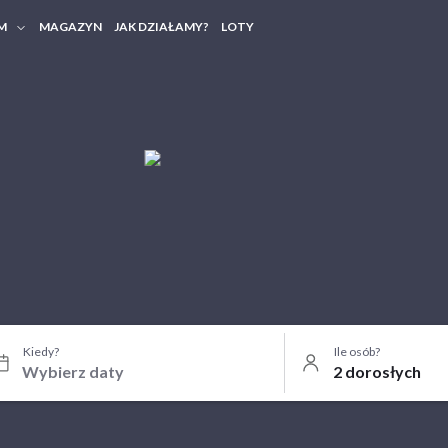
M
MAGAZYN
JAK DZIAŁAMY?
LOTY
HERY FIRMOWE
TANIA GRUPOWE
Kiedy?
Ile osób?