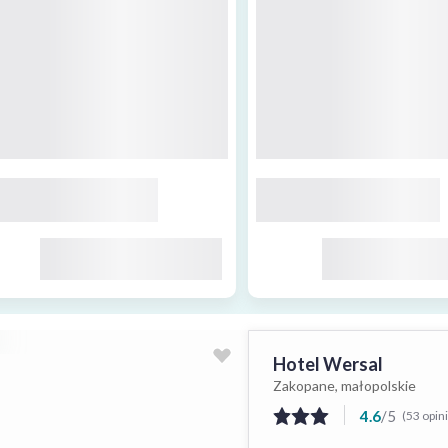
Hotel Wersal
Zakopane, małopolskie
4.6
/
5
(53 opin