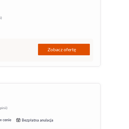
i)
Zobacz ofertę
pinii)
w cenie
Bezpłatna anulacja