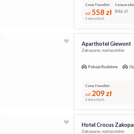
Cena Travelist:
Cena w obie
558
zł
846
zł
od
2 dorosłych
Aparthotel Giewont
Zakopane, małopolskie
Pokoje Rodzinne
Op
Cena Travelist:
209
zł
od
2 dorosłych
Hotel Crocus Zakopa
Zakopane, małopolskie