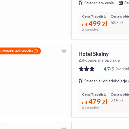
Śniadania w cenie
Be
Cena Travelist:
Cena w obie
499
zł
587
zł
od
2 dorosłych
Summer Black Weeks
Hotel Skalny
Zakopane, małopolskie
4.7
/
5
(52 opin
Śniadania i obiadokolacje 
Cena Travelist:
Cena w obie
479
zł
715
zł
od
2 dorosłych