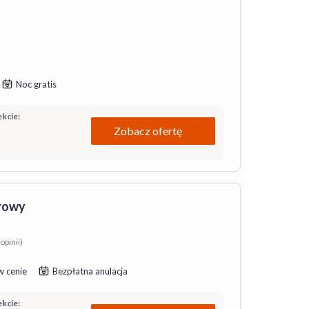
Noc gratis
kcie:
Zobacz ofertę
rowy
opinii)
w cenie
Bezpłatna anulacja
kcie: