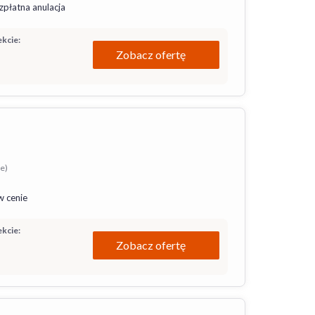
zpłatna anulacja
kcie:
Zobacz ofertę
ie)
w cenie
kcie:
Zobacz ofertę