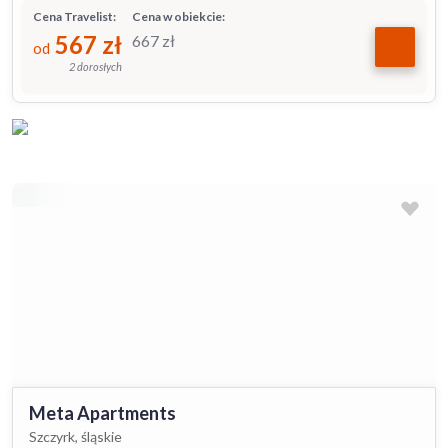
Cena Travelist:
Cena w obiekcie:
567
zł
667
zł
od
2 dorosłych
Meta Apartments
Szczyrk, śląskie