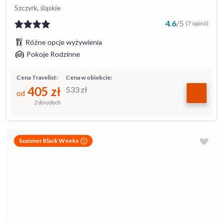
Szczyrk, śląskie
4.6
/
5
(7 opinii)
Różne opcje wyżywienia
Pokoje Rodzinne
Cena Travelist:
Cena w obiekcie:
405
zł
533
zł
od
2 dorosłych
Summer Black Weeks