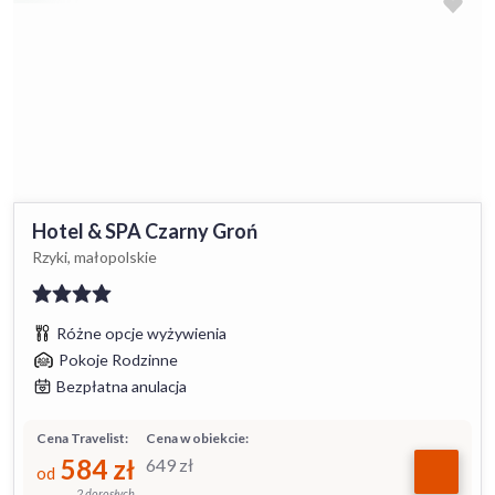
Hotel & SPA Czarny Groń
Rzyki, małopolskie
Różne opcje wyżywienia
Pokoje Rodzinne
Bezpłatna anulacja
Cena Travelist:
Cena w obiekcie:
584
zł
649
zł
od
2 dorosłych