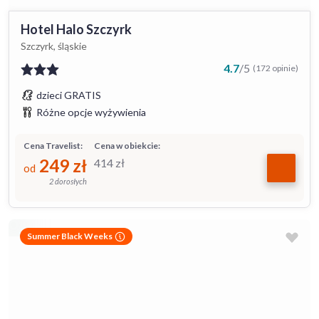
Hotel Halo Szczyrk
Szczyrk, śląskie
4.7
/
5
(172 opinie)
dzieci GRATIS
Różne opcje wyżywienia
Cena Travelist:
Cena w obiekcie:
249
zł
414
zł
od
2 dorosłych
Summer Black Weeks