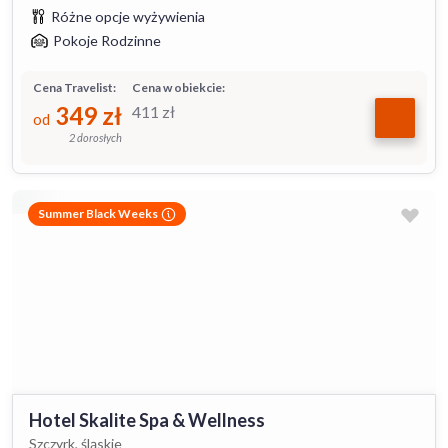
Różne opcje wyżywienia
Pokoje Rodzinne
Cena Travelist:
Cena w obiekcie:
349
zł
411
zł
od
2 dorosłych
Summer Black Weeks
Hotel Skalite Spa & Wellness
Szczyrk, śląskie