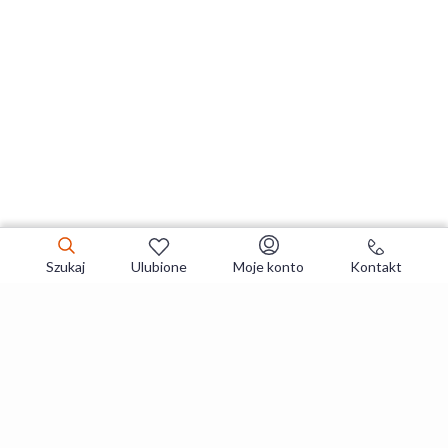
Szukaj
Ulubione
Moje konto
Kontakt
Zapisz się do newslettera i zgarniaj
najlepsze oferty