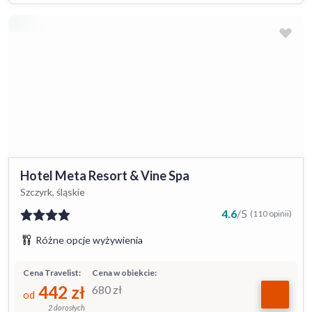
Hotel Meta Resort & Vine Spa
Szczyrk, śląskie
4.6
/
5
(110 opinii)
Różne opcje wyżywienia
Cena Travelist:
Cena w obiekcie:
442
zł
680
zł
od
2 dorosłych