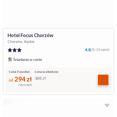
Hotel Focus Chorzów
Chorzów, śląskie
4.8
/
5
(19 opinii)
Śniadania w cenie
Cena Travelist:
Cena w obiekcie:
294
zł
368
zł
od
2 dorosłych