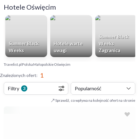
Hotele Oświęcim
Summer Black
Summer Black
Hotele warte
Weeks
Weeks
uwagi
Zagranica
Travelist.pl
Polska
Małopolskie
Oświęcim
1
Znalezionych ofert
:
Filtry
Popularność
3
Sprawdź, co wpływa na kolejność ofert na stronie