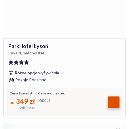
ParkHotel Łysoń
Inwałd, małopolskie
Różne opcje wyżywienia
Pokoje Rodzinne
Cena Travelist:
Cena w obiekcie:
349
zł
388
zł
od
2 dorosłych