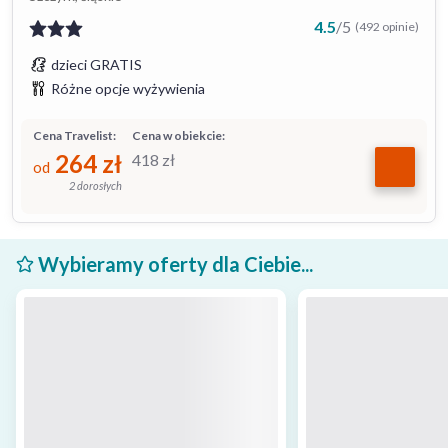
4.5
/
5
(492 opinie)
dzieci GRATIS
Różne opcje wyżywienia
Cena Travelist:
Cena w obiekcie:
264
zł
418
zł
od
2 dorosłych
Wybieramy oferty dla Ciebie...