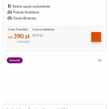
Różne opcje wyżywienia
Pokoje Rodzinne
Opcja dla grupy
Cena Travelist:
Cena w obiekcie:
390
zł
459
zł
od
2 dorosłych
Nowość