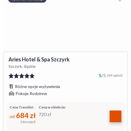
Aries Hotel & Spa Szczyrk
Szczyrk, śląskie
5
/
5
(69 opinii)
Różne opcje wyżywienia
Pokoje Rodzinne
Cena Travelist:
Cena w obiekcie:
684
zł
720
zł
od
2 dorosłych