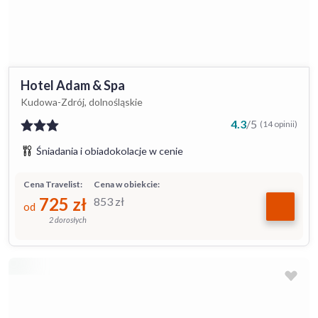
Hotel Adam & Spa
Kudowa-Zdrój, dolnośląskie
4.3
/
5
(14 opinii)
Śniadania i obiadokolacje w cenie
Cena Travelist:
Cena w obiekcie:
725
zł
853
zł
od
2 dorosłych