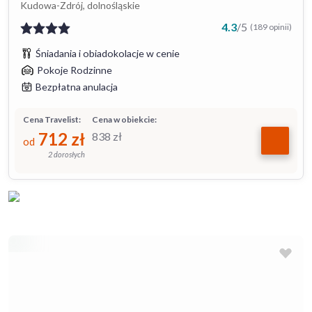
Kudowa-Zdrój, dolnośląskie
4.3
/
5
(189 opinii)
Śniadania i obiadokolacje w cenie
Pokoje Rodzinne
Bezpłatna anulacja
Cena Travelist:
Cena w obiekcie:
712
zł
838
zł
od
2 dorosłych