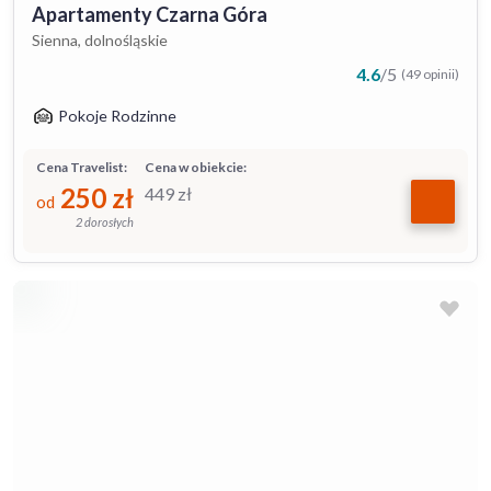
Apartamenty Czarna Góra
Sienna, dolnośląskie
4.6
/
5
(49 opinii)
Pokoje Rodzinne
Cena Travelist:
Cena w obiekcie:
250
zł
449
zł
od
2 dorosłych