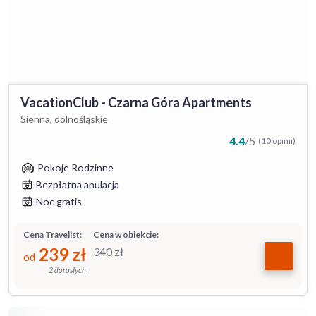
VacationClub - Czarna Góra Apartments
Sienna, dolnośląskie
4.4
/
5
(10 opinii)
Pokoje Rodzinne
Bezpłatna anulacja
Noc gratis
Cena Travelist:
Cena w obiekcie:
239
zł
340
zł
od
2 dorosłych