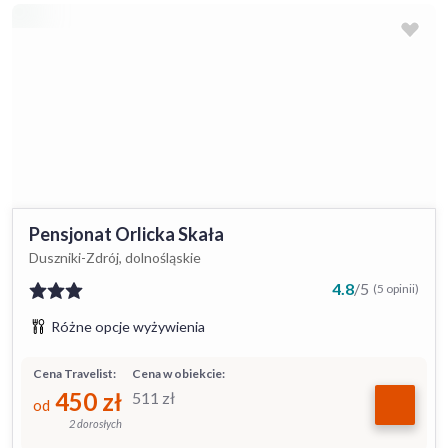
Pensjonat Orlicka Skała
Duszniki-Zdrój, dolnośląskie
4.8
/
5
(5 opinii)
Różne opcje wyżywienia
Cena Travelist:
Cena w obiekcie:
450
zł
511
zł
od
2 dorosłych