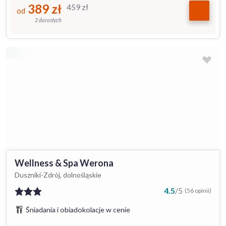
389
zł
459
zł
od
2 dorosłych
Wellness & Spa Werona
Duszniki-Zdrój, dolnośląskie
4.5
/
5
(56 opinii)
Śniadania i obiadokolacje w cenie