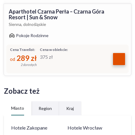
Aparthotel Czarna Perła – Czarna Góra
Resort | Sun & Snow
Sienna, dolnośląskie
Pokoje Rodzinne
Cena Travelist:
Cena w obiekcie:
289
zł
375
zł
od
2 dorosłych
Zobacz też
Miasto
Region
Kraj
Hotele
Zakopane
Hotele
Wrocław