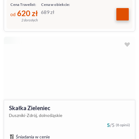
Cena Travelist:
Cena w obiekcie:
620
zł
689
zł
od
2 dorosłych
Skałka Zieleniec
Duszniki-Zdrój, dolnośląskie
5
/
5
(8 opinii)
Śniadania w cenie