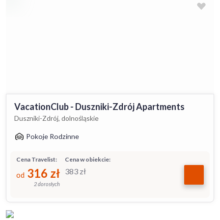
VacationClub - Duszniki-Zdrój Apartments
Duszniki-Zdrój, dolnośląskie
Pokoje Rodzinne
Cena Travelist:
Cena w obiekcie:
316
zł
383
zł
od
2 dorosłych