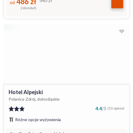
486
zł
540
zł
od
2 dorosłych
Hotel Alpejski
Polanica-Zdrój, dolnośląskie
4.4
/
5
(53 opinie)
Różne opcje wyżywienia