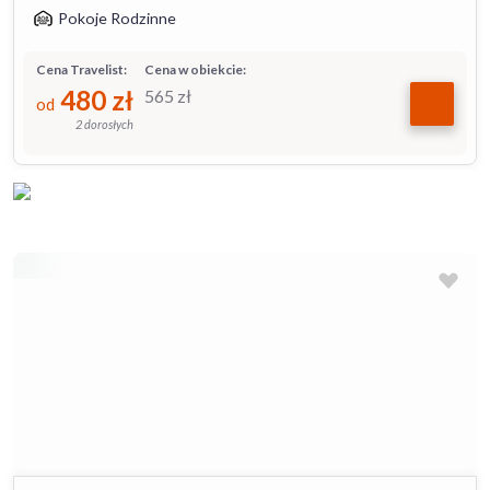
Pokoje Rodzinne
Cena Travelist:
Cena w obiekcie:
480
zł
565
zł
od
2 dorosłych