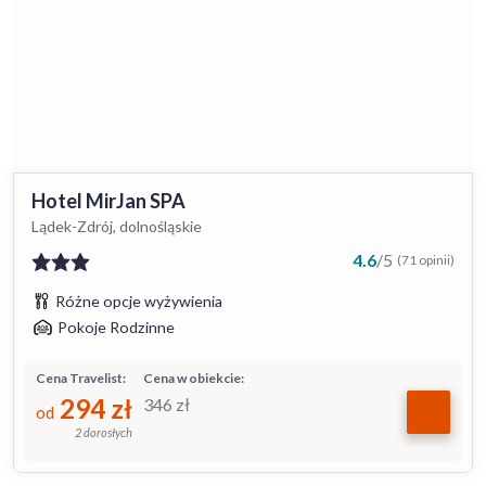
Hotel MirJan SPA
Lądek-Zdrój, dolnośląskie
4.6
/
5
(71 opinii)
Różne opcje wyżywienia
Pokoje Rodzinne
Cena Travelist:
Cena w obiekcie:
294
zł
346
zł
od
2 dorosłych