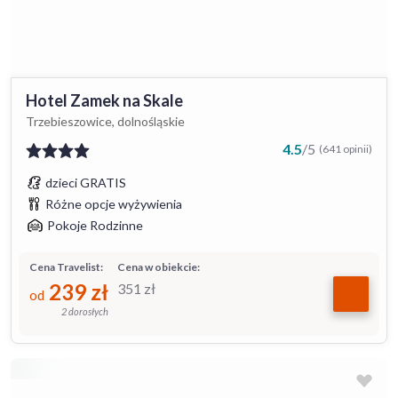
Hotel Zamek na Skale
Trzebieszowice, dolnośląskie
4.5
/
5
(641 opinii)
dzieci GRATIS
Różne opcje wyżywienia
Pokoje Rodzinne
Cena Travelist:
Cena w obiekcie:
239
zł
351
zł
od
2 dorosłych