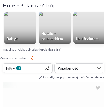
Hotele Polanica-Zdrój
Hotele z
Bałtyk
aquaparkiem
Nad Jeziorem
Travelist.pl
Polska
Dolnośląskie
Polanica-Zdrój
6
Znalezionych ofert
:
Filtry
Popularność
3
Sprawdź, co wpływa na kolejność ofert na stronie