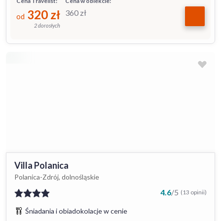
Cena Travelist:
Cena w obiekcie:
320
zł
360
zł
od
2 dorosłych
Villa Polanica
Polanica-Zdrój, dolnośląskie
4.6
/
5
(13 opinii)
Śniadania i obiadokolacje w cenie