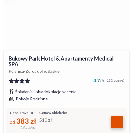
Bukowy Park Hotel & Apartamenty Medical
SPA
Polanica-Zdrój, dolnośląskie
4.7
/
5
(132 opinie)
Śniadania i obiadokolacje w cenie
Pokoje Rodzinne
Cena Travelist:
Cena w obiekcie:
383
zł
510
zł
od
2 dorosłych