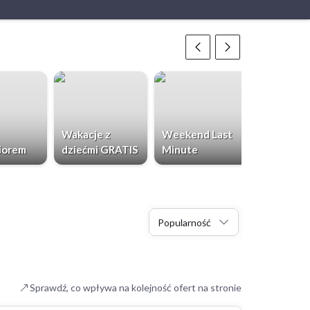
Wakacje z
Weekend Last
Chorwacja
iorem
dziećmi GRATIS
Minute
Dzieci Gr
Popularność
Sprawdź, co wpływa na kolejność ofert na stronie