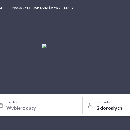
M
MAGAZYN
JAK DZIAŁAMY?
LOTY
HERY FIRMOWE
TANIA GRUPOWE
Kiedy?
Ile osób?