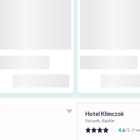
Hotel Klimczok
Szczyrk, śląskie
4.6
/
5
(7 op