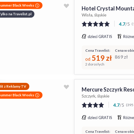
Summer Black Weeks
Hotel Crystal Mount
ylko na Travelist.pl
Wisła, śląskie
4.7
/
5
(
dzieci GRATIS
Różne
Cena Travelist:
Cena w obie
519
zł
869
zł
od
2 dorosłych
it z Reklamy TV
Mercure Szczyrk Res
Summer Black Weeks
Szczyrk, śląskie
4.7
/
5
(395 
dzieci GRATIS
Różne
Cena Travelist:
Cena w obie