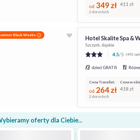
349
zł
411
zł
od
2 dorosłych
Summer Black Weeks
Hotel Skalite Spa & 
Szczyrk, śląskie
4.5
/
5
(492 opi
dzieci GRATIS
Różne
Cena Travelist:
Cena w obie
264
zł
418
zł
od
2 dorosłych
ybieramy oferty dla Ciebie...