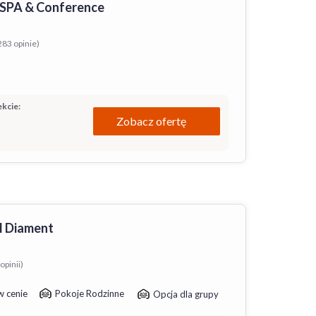
 SPA & Conference
283 opinie)
kcie:
Zobacz ofertę
l Diament
opinii)
w cenie
Pokoje Rodzinne
Opcja dla grupy