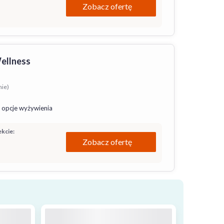
Zobacz ofertę
Wellness
nie)
 opcje wyżywienia
kcie:
Zobacz ofertę