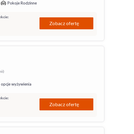
Pokoje Rodzinne
kcie:
Zobacz ofertę
ii)
 opcje wyżywienia
kcie:
Zobacz ofertę