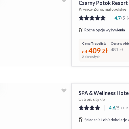
Czarny Potok Resort
Krynica-Zdrój, małopolskie
4.7
/
5
(
Różne opcje wyżywienia
Cena Travelist:
Cena w obie
409
zł
481
zł
od
2 dorosłych
SPA & Wellness Hote
Ustroń, śląskie
4.6
/
5
(105 
Śniadania i obiadokolacje 