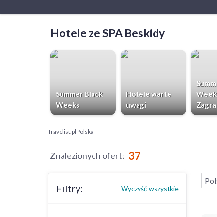
Hotele ze SPA Beskidy
Summe
Summer Black
Hotele warte
Week
Weeks
uwagi
Zagra
Travelist.pl
Polska
37
Znalezionych ofert
:
Pol
Filtry:
Wyczyść wszystkie