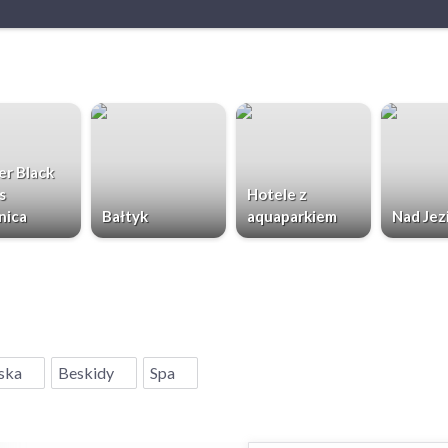
r Black
s
Hotele z
nica
Bałtyk
aquaparkiem
Nad Jez
ska
Beskidy
Spa