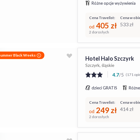
Różne opcje wyżywienia
Cena Travelist:
Cena w obie
405
zł
533
zł
od
2 dorosłych
Summer Black Weeks
Hotel Halo Szczyrk
Szczyrk, śląskie
4.7
/
5
(171 opin
dzieci GRATIS
Różne
Cena Travelist:
Cena w obie
249
zł
414
zł
od
2 dorosłych