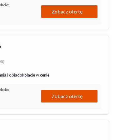
kcie:
Zobacz ofertę
s
ii)
nia i obiadokolacje w cenie
kcie:
Zobacz ofertę