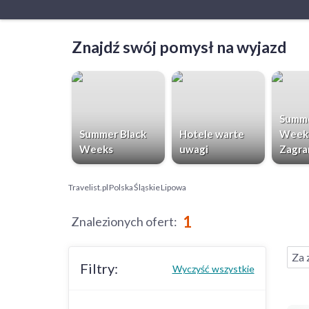
Znajdź swój pomysł na wyjazd
Summe
Summer Black
Hotele warte
Week
Weeks
uwagi
Zagra
Travelist.pl
Polska
Śląskie
Lipowa
1
Znalezionych ofert
:
Za 
Filtry:
Wyczyść wszystkie