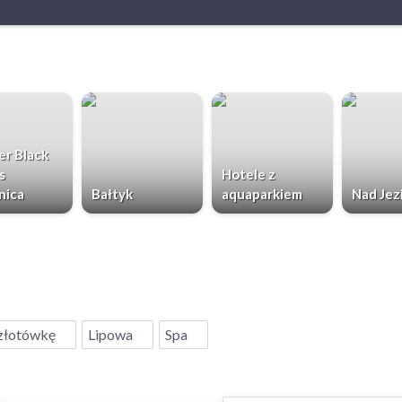
r Black
s
Hotele z
nica
Bałtyk
aquaparkiem
Nad Jez
złotówkę
Lipowa
Spa