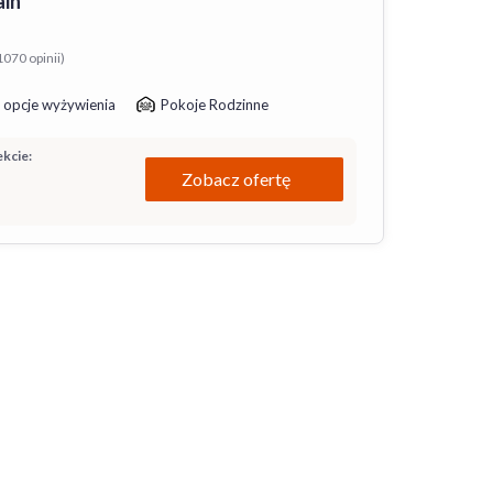
ain
1070 opinii)
 opcje wyżywienia
Pokoje Rodzinne
kcie:
Zobacz ofertę