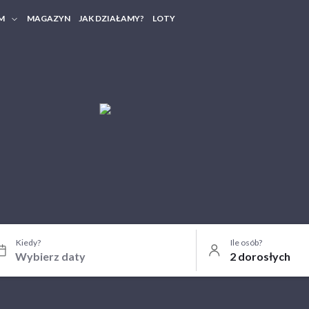
M
MAGAZYN
JAK DZIAŁAMY?
LOTY
HERY FIRMOWE
TANIA GRUPOWE
Kiedy?
Ile osób?