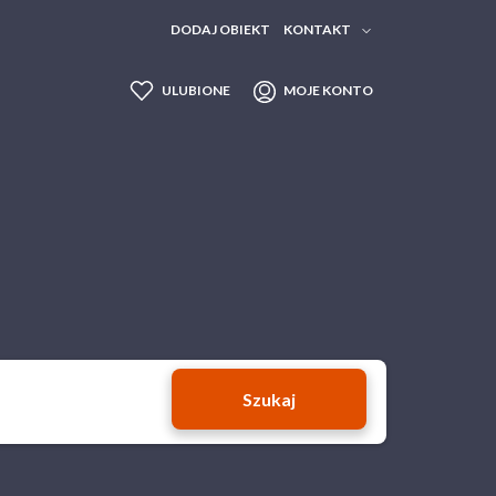
DODAJ OBIEKT
KONTAKT
Biuro obsługi klienta
:
ULUBIONE
MOJE KONTO
kontakt@travelist.pl
+48 22 113 40 44
7 dni
w tygodniu
PN-PT 8:00 - 20:00 SB-ND 10:00 - 18:00
Biuro prasowe
:
pr@travelist.pl
+48 536 154 199
Szukaj