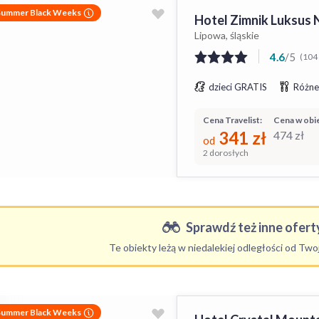
Summer Black Weeks
Hotel Zimnik Luksus 
Lipowa, śląskie
4.6
/
5
(104 
dzieci GRATIS
Różne
Cena Travelist:
Cena w obie
341
zł
474
zł
od
2 dorosłych
Sprawdź też inne oferty
Te obiekty leżą w niedalekiej odległości od Tw
Summer Black Weeks