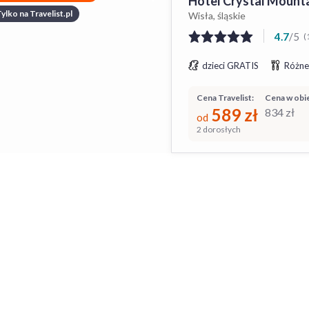
Hotel Crystal Mount
ylko na Travelist.pl
Wisła, śląskie
4.7
/
5
(
dzieci GRATIS
Różne
Cena Travelist:
Cena w obie
589
zł
834
zł
od
2 dorosłych