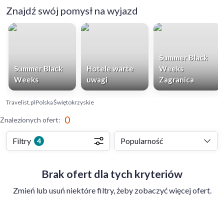
Znajdź swój pomysł na wyjazd
Summer Black
Summer Black
Hotele warte
Weeks
Weeks
uwagi
Zagranica
Travelist.pl
Polska
Świętokrzyskie
0
Znalezionych ofert
:
Filtry
Popularność
4
Brak ofert dla tych kryteriów
Zmień lub usuń niektóre filtry, żeby zobaczyć więcej ofert.