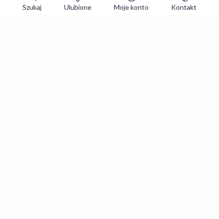
Szukaj
Ulubione
Moje konto
Kontakt
Zapisz się do newslettera i zgarniaj
najlepsze oferty
Zapisuję się
Zapisując się, akceptujesz
Regulaminy
i
Polityka prywatności
.