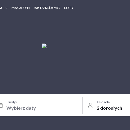
M
MAGAZYN
JAK DZIAŁAMY?
LOTY
HERY FIRMOWE
TANIA GRUPOWE
Kiedy?
Ile osób?