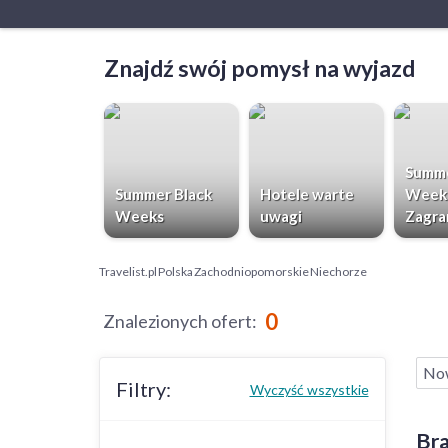
Znajdź swój pomysł na wyjazd
Summe
Summer Black
Hotele warte
Week
Weeks
uwagi
Zagra
Travelist.pl
Polska
Zachodniopomorskie
Niechorze
0
Znalezionych ofert
:
No
Filtry:
Wyczyść wszystkie
Bra