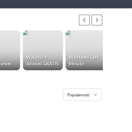
Wakacje z
Weekend Last
Chorwacja
iorem
dziećmi GRATIS
Minute
Dzieci Gr
Popularność