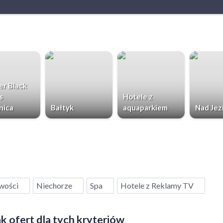
r Black
s
Hotele z
nica
Bałtyk
aquaparkiem
Nad Jez
wości
Niechorze
Spa
Hotele z Reklamy TV
k ofert dla tych kryteriów