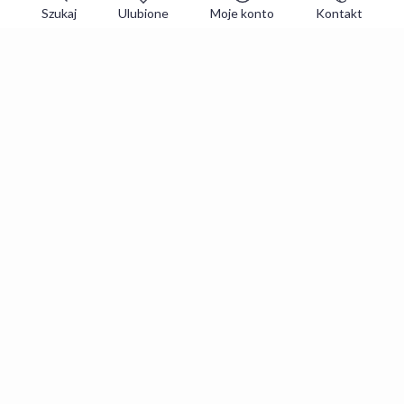
Szukaj
Ulubione
Moje konto
Kontakt
Zapisz się do newslettera i zgarniaj
najlepsze oferty
Zapisuję się
Zapisując się, akceptujesz
Regulaminy
i
Polityka prywatności
.