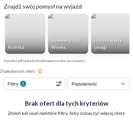
Znajdź swój pomysł na wyjazd
Summer Black
Hotele warte
Ruletka
Weeks
uwagi
Travelist.pl
Polska
Zachodniopomorskie
Jarosławiec
0
Znalezionych ofert
:
Filtry
Popularność
5
Brak ofert dla tych kryteriów
Zmień lub usuń niektóre filtry, żeby zobaczyć więcej ofert.