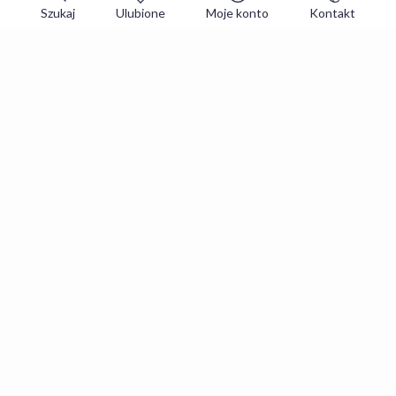
Szukaj
Ulubione
Moje konto
Kontakt
Zapisz się do newslettera i zgarniaj
najlepsze oferty
Zapisuję się
Zapisując się, akceptujesz
Regulaminy
i
Polityka prywatności
.