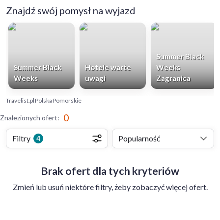
Znajdź swój pomysł na wyjazd
Summer Black
Summer Black
Hotele warte
Weeks
Weeks
uwagi
Zagranica
Travelist.pl
Polska
Pomorskie
0
Znalezionych ofert
:
Filtry
Popularność
4
Brak ofert dla tych kryteriów
Zmień lub usuń niektóre filtry, żeby zobaczyć więcej ofert.