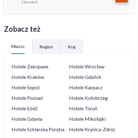
2 dorosłych
Zobacz też
Miasto
Region
Kraj
Hotele
Zakopane
Hotele
Wrocław
Hotele
Kraków
Hotele
Gdańsk
Hotele
Sopot
Hotele
Karpacz
Hotele
Poznań
Hotele
Kołobrzeg
Hotele
Łódź
Hotele
Toruń
Hotele
Gdynia
Hotele
Mikołajki
Hotele
Szklarska Poręba
Hotele
Krynica-Zdrój