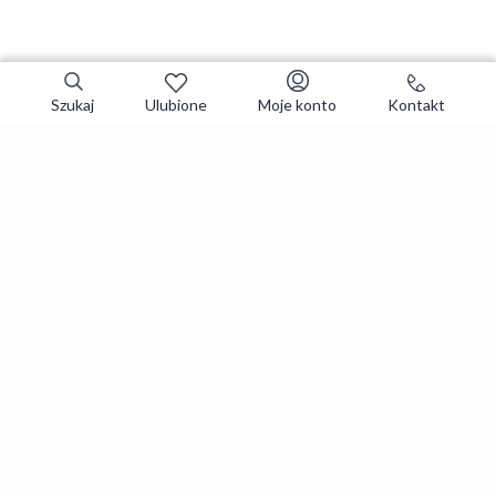
Szukaj
Ulubione
Moje konto
Kontakt
Zapisz się do newslettera i zgarniaj
najlepsze oferty
Zapisuję się
Zapisując się, akceptujesz
Regulaminy
i
Polityka prywatności
.