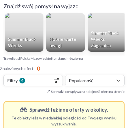
Znajdź swój pomysł na wyjazd
Summer Black
Summer Black
Hotele warte
Weeks
Weeks
uwagi
Zagranica
Travelist.pl
Polska
Mazowieckie
Konstancin-Jeziorna
0
Znalezionych ofert
:
Filtry
Popularność
4
Sprawdź, co wpływa na kolejność ofert na stronie
Sprawdź też inne oferty w okolicy.
Te obiekty leżą w niedalekiej odległości od Twojego wyniku
wyszukiwania.