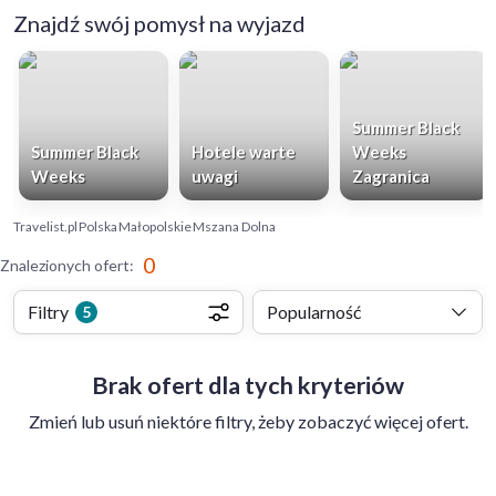
Znajdź swój pomysł na wyjazd
Summer Black
Summer Black
Hotele warte
Weeks
Weeks
uwagi
Zagranica
Travelist.pl
Polska
Małopolskie
Mszana Dolna
0
Znalezionych ofert
:
Filtry
Popularność
5
Brak ofert dla tych kryteriów
Zmień lub usuń niektóre filtry, żeby zobaczyć więcej ofert.