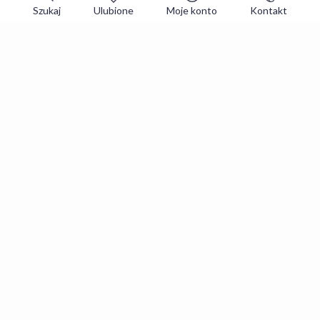
Szukaj
Ulubione
Moje konto
Kontakt
Zapisz się do newslettera i zgarniaj
najlepsze oferty
Zapisuję się
Zapisując się, akceptujesz
Regulaminy
i
Polityka prywatności
.