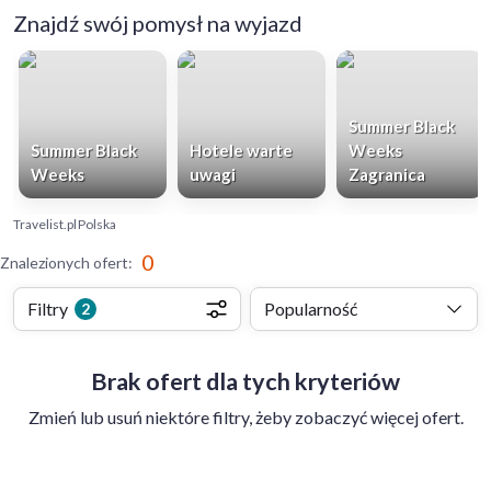
Znajdź swój pomysł na wyjazd
Summer Black
Summer Black
Hotele warte
Weeks
Weeks
uwagi
Zagranica
Travelist.pl
Polska
0
Znalezionych ofert
:
Filtry
Popularność
2
Brak ofert dla tych kryteriów
Zmień lub usuń niektóre filtry, żeby zobaczyć więcej ofert.