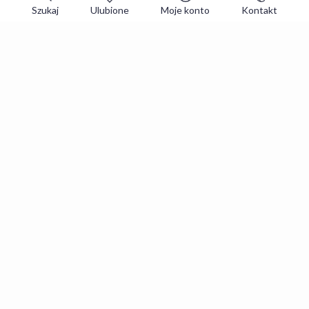
Szukaj
Ulubione
Moje konto
Kontakt
Zapisz się do newslettera i zgarniaj
najlepsze oferty
Zapisuję się
Zapisując się, akceptujesz
Regulaminy
i
Polityka prywatności
.