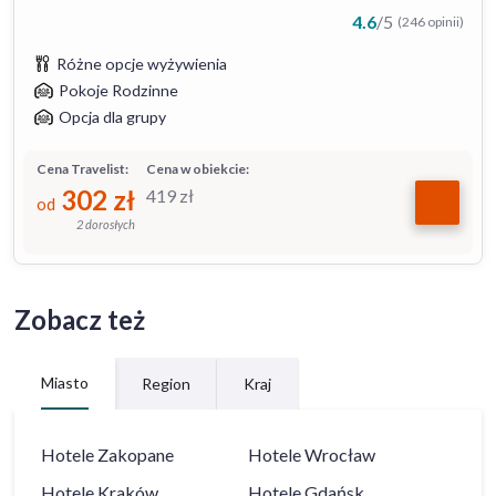
4.6
/
5
(246 opinii)
Różne opcje wyżywienia
Pokoje Rodzinne
Opcja dla grupy
Cena Travelist:
Cena w obiekcie:
302
zł
419
zł
od
2 dorosłych
Zobacz też
Miasto
Region
Kraj
Hotele
Zakopane
Hotele
Wrocław
Hotele
Kraków
Hotele
Gdańsk