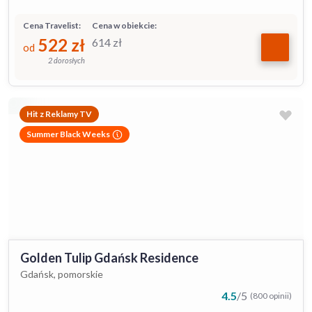
Cena Travelist:
Cena w obiekcie:
522
zł
614
zł
od
2 dorosłych
Hit z Reklamy TV
Summer Black Weeks
Golden Tulip Gdańsk Residence
Gdańsk, pomorskie
4.5
/
5
(800 opinii)