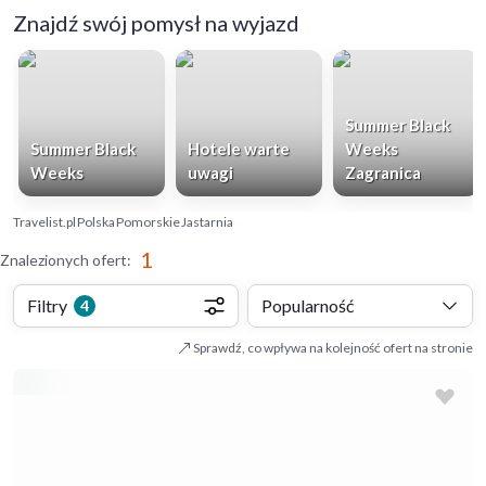
Znajdź swój pomysł na wyjazd
Summer Black
Summer Black
Hotele warte
Weeks
Weeks
uwagi
Zagranica
Travelist.pl
Polska
Pomorskie
Jastarnia
1
Znalezionych ofert
:
Filtry
Popularność
4
Sprawdź, co wpływa na kolejność ofert na stronie