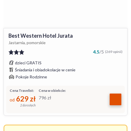
Best Western Hotel Jurata
Jastarnia, pomorskie
4.5
/
5
(269 opinii)
dzieci GRATIS
Śniadania i obiadokolacje w cenie
Pokoje Rodzinne
Cena Travelist:
Cena w obiekcie:
629
zł
796
zł
od
2 dorosłych