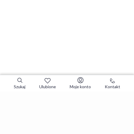
Szukaj
Ulubione
Moje konto
Kontakt
Zapisz się do newslettera i zgarniaj