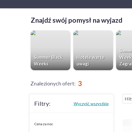
Znajdź swój pomysł na wyjazd
Summe
Summer Black
Hotele warte
Week
Weeks
uwagi
Zagra
3
Znalezionych ofert
:
Hit
Filtry:
Wyczyść wszystkie
Cena za noc