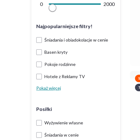
0
2000
Najpopularniejsze filtry!
Śniadania i obiadokolacje w cenie
Basen kryty
Pokoje rodzinne
Hotele z Reklamy TV
T
Pokaż więcej
Posiłki
Wyżywienie własne
Śniadania w cenie