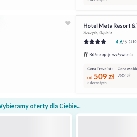
Hotel Meta Resort & 
Szczyrk, śląskie
4.6
/
5
(110 
Różne opcje wyżywienia
Cena Travelist:
Cena w obie
509
zł
782
zł
od
2 dorosłych
ybieramy oferty dla Ciebie...