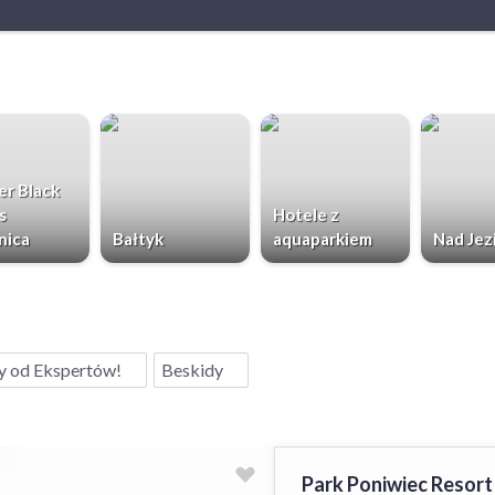
r Black
s
Hotele z
nica
Bałtyk
aquaparkiem
Nad Jez
y od Ekspertów!
Beskidy
Park Poniwiec Resort