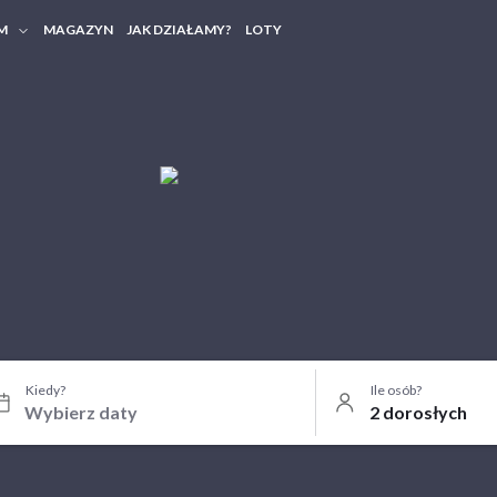
M
MAGAZYN
JAK DZIAŁAMY?
LOTY
HERY FIRMOWE
TANIA GRUPOWE
Kiedy?
Ile osób?