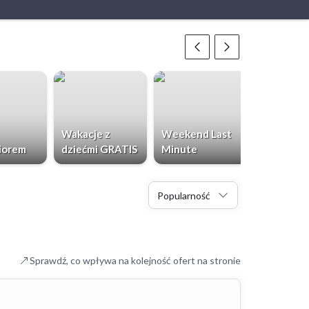
Wakacje z
Weekend Last
Chorwacja
iorem
dziećmi GRATIS
Minute
Dzieci Gr
Popularność
Sprawdź, co wpływa na kolejność ofert na stronie