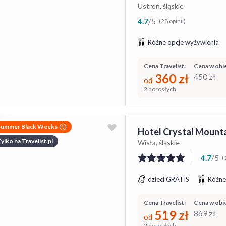
Ustroń, śląskie
4.7
/
5
(28 opinii)
Różne opcje wyżywienia
Cena Travelist:
Cena w obie
360
zł
450
zł
od
2 dorosłych
Summer Black Weeks
Hotel Crystal Mount
ylko na Travelist.pl
Wisła, śląskie
4.7
/
5
(
dzieci GRATIS
Różne
Cena Travelist:
Cena w obie
519
zł
869
zł
od
2 dorosłych