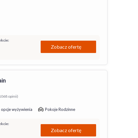
kcie:
Zobacz ofertę
ain
1068 opinii)
 opcje wyżywienia
Pokoje Rodzinne
kcie:
Zobacz ofertę