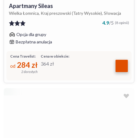
Apartmany Sileas
Wielka Łomnica, Kraj preszowski (Tatry Wysokie), Słowacja
4.9
/
5
(8 opinii)
Opcja dla grupy
Bezpłatna anulacja
Cena Travelist:
Cena w obiekcie:
284
zł
364
zł
od
2 dorosłych