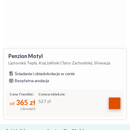
Penzion Motyl
Liptovská Teplá, Kraj żyliński (Tatry Zachodnie), Słowacja
Śniadania i obiadokolacje w cenie
Bezpłatna anulacja
Cena Travelist:
Cena w obiekcie:
365
zł
527
zł
od
2 dorosłych