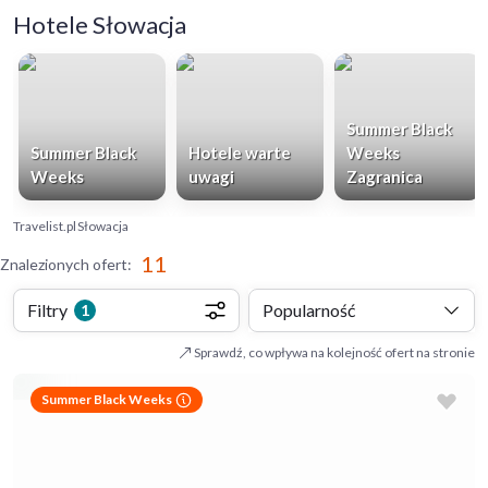
Hotele Słowacja
Summer Black
Summer Black
Hotele warte
Weeks
Weeks
uwagi
Zagranica
Travelist.pl
Słowacja
11
Znalezionych ofert
:
Filtry
Popularność
1
Sprawdź, co wpływa na kolejność ofert na stronie
Summer Black Weeks