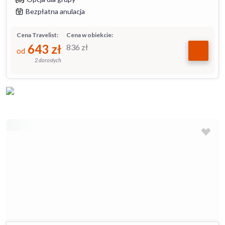
Bezpłatna anulacja
Cena Travelist:
Cena w obiekcie:
643
zł
836
zł
od
2 dorosłych