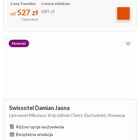
Cena Travelist:
Cena w obiekcie:
527
zł
685
zł
od
2 dorosłych
Nowość
Swissotel Damian Jasna
Liptowski Mikułasz, Kraj żyliński (Tatry Zachodnie), Słowacja
Różne opcje wyżywienia
Bezpłatna anulacja