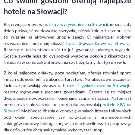
Co swoim gościom oferują najlepsze
hotele na Słowacji?
Rezerwując pobyt w
hotelu z wyżywieniem na Słowacji
, można cały
dzień poświęcić na dowolną rozrywkę, niezależnie od sezonu. Jeśli
to właśnie na aktywnym urlopie zależy Ci najbardziej, dobrym
rozwiązaniem może się okazać
hotel 3-gwiazdkowy na Słowacji
.
Resorty o takim standardzie to już gwarancja udanego wyjazdu.
Goście zwykle mają do dyspozycji wygodne pokoje z klimatyzacją,
śniadania w cenie zakwaterowania czy bezpłatny dostęp do wi-fi.
Z kolei najlepsze obiekty, poza noclegiem, oferują również sporo
innych udogodnień i atrakcji dla turystów. Na luksusowe wczasy all
inclusive pozwalają zwłaszcza
hotele 4-gwiazdkowe na Słowacji
i
resorty sygnowanie pięcioma gwiazdkami. Często są to miejsca
dysponujące nowoczesnymi basenami, saunami i jacuzzi. Natomiast
pełen relaks niezależnie od pory roku zapewniają
hotele SPA na
Słowacji
. Możliwość dbania o kondycję w salach fitness i siłowniach
pod okiem specjalistów czy korzystania z profesjonalnych
zabiegów odnowy biologicznej w strefach wellness to propozycja
dla osób, które chcą maksymalnie wykorzystać urlop.