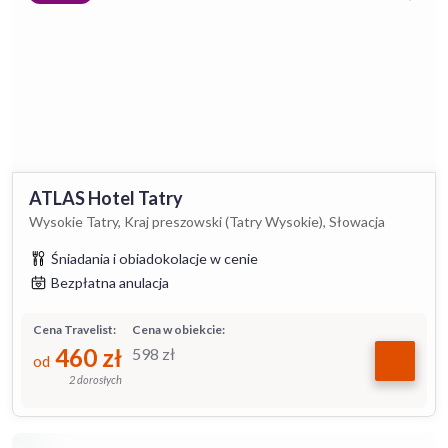
ATLAS Hotel Tatry
Wysokie Tatry, Kraj preszowski (Tatry Wysokie), Słowacja
Śniadania i obiadokolacje w cenie
Bezpłatna anulacja
Cena Travelist:
Cena w obiekcie:
460
zł
598
zł
od
2 dorosłych