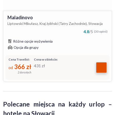
Maladinovo
Liptowski Mikułasz, Kraj żyliński (Tatry Zachodnie), Słowacja
4.8
/
5
(30 opinii)
Różne opcje wyżywienia
Opcja dla grupy
Cena Travelist:
Cena w obiekcie:
366
zł
431
zł
od
2 dorosłych
Polecane miejsca na każdy urlop –
hotele na Słowacji