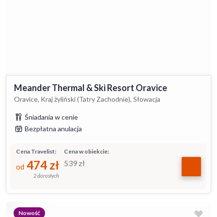
Meander Thermal & Ski Resort Oravice
Oravice, Kraj żyliński (Tatry Zachodnie), Słowacja
Śniadania w cenie
Bezpłatna anulacja
Cena Travelist:
Cena w obiekcie:
474
zł
539
zł
od
2 dorosłych
Nowość