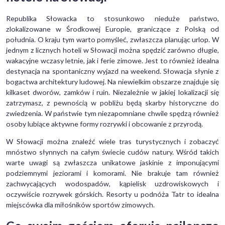
Republika Słowacka to stosunkowo nieduże państwo,
zlokalizowane w Środkowej Europie, graniczące z Polską od
południa. O kraju tym warto pomyśleć, zwłaszcza planując urlop. W
jednym z licznych hoteli w Słowacji można spędzić zarówno długie,
wakacyjne wczasy letnie, jak i ferie zimowe. Jest to również idealna
destynacja na spontaniczny wyjazd na weekend. Słowacja słynie z
bogactwa architektury ludowej. Na niewielkim obszarze znajduje się
kilkaset dworów, zamków i ruin. Niezależnie w jakiej lokalizacji się
zatrzymasz, z pewnością w pobliżu będą skarby historyczne do
zwiedzenia. W państwie tym niezapomniane chwile spędzą również
osoby lubiące aktywne formy rozrywki i obcowanie z przyrodą.
W Słowacji można znaleźć wiele tras turystycznych i zobaczyć
mnóstwo słynnych na całym świecie cudów natury. Wśród takich
warte uwagi są zwłaszcza unikatowe jaskinie z imponującymi
podziemnymi jeziorami i komorami. Nie brakuje tam również
zachwycających wodospadów, kąpielisk uzdrowiskowych i
oczywiście rozrywek górskich. Resorty u podnóża Tatr to idealna
miejscówka dla miłośników sportów zimowych.