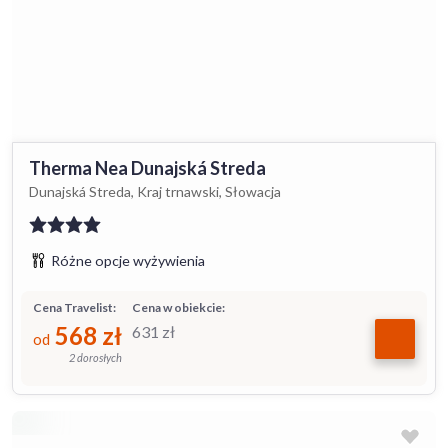
Therma Nea Dunajská Streda
Dunajská Streda, Kraj trnawski, Słowacja
Różne opcje wyżywienia
Cena Travelist:
Cena w obiekcie:
568
zł
631
zł
od
2 dorosłych