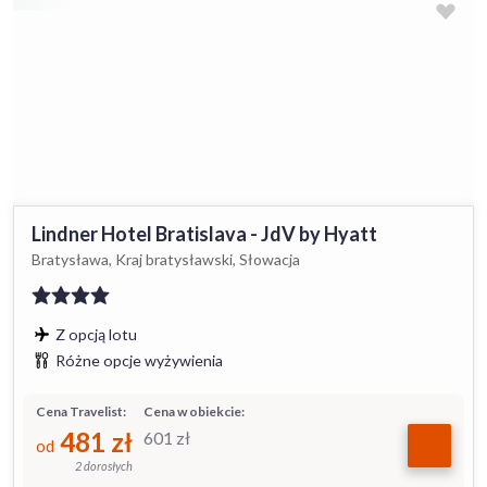
Lindner Hotel Bratislava - JdV by Hyatt
Bratysława, Kraj bratysławski, Słowacja
Z opcją lotu
Różne opcje wyżywienia
Cena Travelist:
Cena w obiekcie:
481
zł
601
zł
od
2 dorosłych