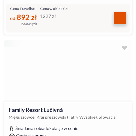
Cena Travelist:
Cena w obiekcie:
892
zł
1227
zł
od
2 dorosłych
Family Resort Lučivná
Mięguszowce, Kraj preszowski (Tatry Wysokie), Słowacja
Śniadania i obiadokolacje w cenie
Opcja dla grupy