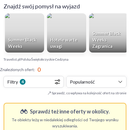
Znajdź swój pomysł na wyjazd
Summer Black
Summer Black
Hotele warte
Weeks
Weeks
uwagi
Zagranica
Travelist.pl
Polska
Świętokrzyskie
Cedzyna
0
Znalezionych ofert
:
Filtry
Popularność
4
Sprawdź, co wpływa na kolejność ofert na stronie
Sprawdź też inne oferty w okolicy.
Te obiekty leżą w niedalekiej odległości od Twojego wyniku
wyszukiwania.