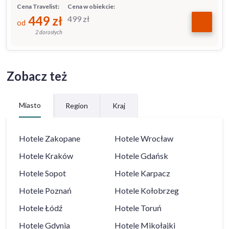
Cena Travelist:
Cena w obiekcie:
449
zł
499
zł
od
2 dorosłych
Zobacz też
Miasto
Region
Kraj
Hotele
Zakopane
Hotele
Wrocław
Hotele
Kraków
Hotele
Gdańsk
Hotele
Sopot
Hotele
Karpacz
Hotele
Poznań
Hotele
Kołobrzeg
Hotele
Łódź
Hotele
Toruń
Hotele
Gdynia
Hotele
Mikołajki