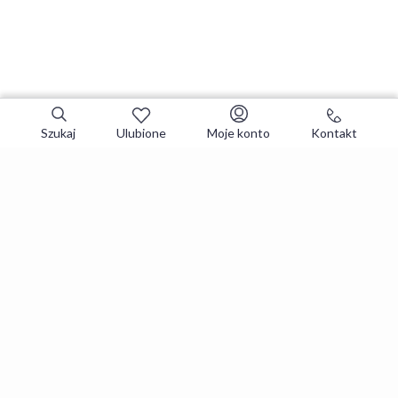
Szukaj
Ulubione
Moje konto
Kontakt
Zapisz się do newslettera i zgarniaj
najlepsze oferty
Zapisuję się
Zapisując się, akceptujesz
Regulaminy
i
Polityka prywatności
.