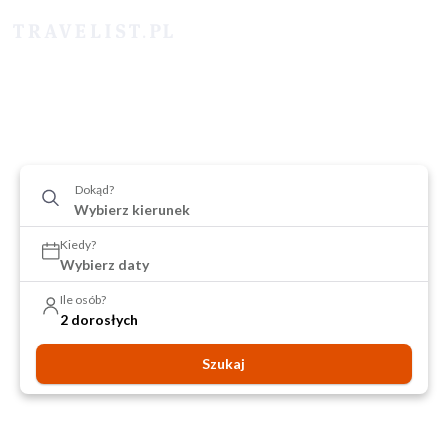
Dokąd?
Kiedy?
Wybierz daty
Ile osób?
2 dorosłych
Szukaj