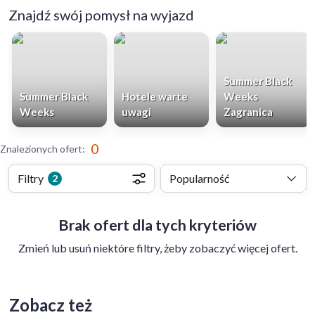
Znajdź swój pomysł na wyjazd
Summer Black
Summer Black
Hotele warte
Weeks
Weeks
uwagi
Zagranica
0
Znalezionych ofert
:
Filtry
Popularność
2
Brak ofert dla tych kryteriów
Zmień lub usuń niektóre filtry, żeby zobaczyć więcej ofert.
Zobacz też