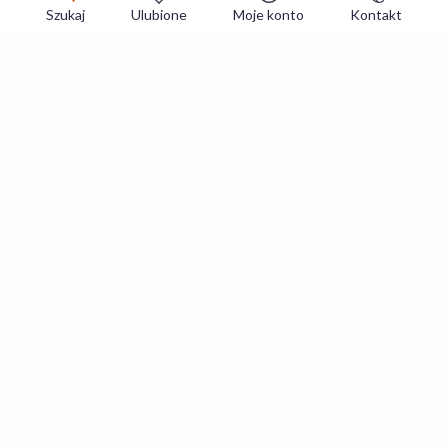
Szukaj
Ulubione
Moje konto
Kontakt
Zapisz się do newslettera i zgarniaj
najlepsze oferty
Zapisuję się
Zapisując się, akceptujesz
Regulaminy
i
Polityka prywatności
.