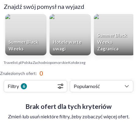
Znajdź swój pomysł na wyjazd
Summer Black
Summer Black
Hotele warte
Weeks
Weeks
uwagi
Zagranica
Travelist.pl
Polska
Zachodniopomorskie
Kołobrzeg
0
Znalezionych ofert
:
Filtry
Popularność
6
Brak ofert dla tych kryteriów
Zmień lub usuń niektóre filtry, żeby zobaczyć więcej ofert.