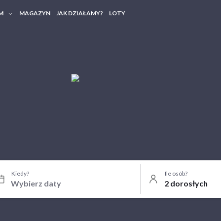
M
MAGAZYN
JAK DZIAŁAMY?
LOTY
HERY FIRMOWE
TANIA GRUPOWE
Kiedy?
Ile osób?