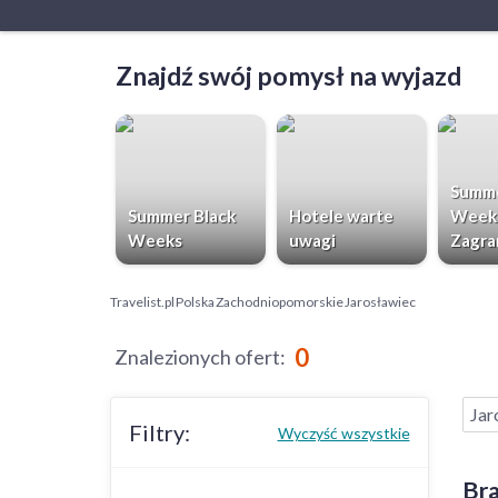
Znajdź swój pomysł na wyjazd
Summe
Summer Black
Hotele warte
Week
Weeks
uwagi
Zagra
Travelist.pl
Polska
Zachodniopomorskie
Jarosławiec
0
Znalezionych ofert
:
Jar
Filtry:
Wyczyść wszystkie
Bra