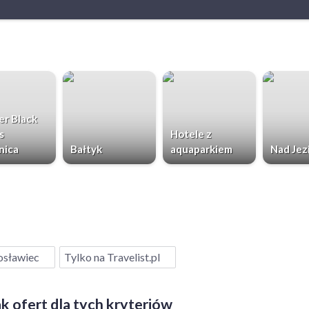
r Black
s
Hotele z
nica
Bałtyk
aquaparkiem
Nad Jez
osławiec
Tylko na Travelist.pl
k ofert dla tych kryteriów