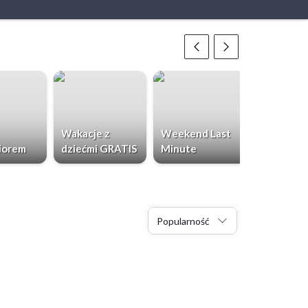
Wakacje z
Weekend Last
Chorwacja
iorem
dziećmi GRATIS
Minute
Dzieci Gr
Popularność