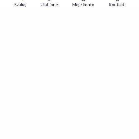
Szukaj
Ulubione
Moje konto
Kontakt
Zapisz się do newslettera i zgarniaj
najlepsze oferty
Zapisuję się
Zapisując się, akceptujesz
Regulaminy
i
Polityka prywatności
.