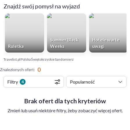
Znajdź swój pomysł na wyjazd
Summer Black
Hotele warte
Ruletka
Weeks
uwagi
Travelist.pl
Polska
Świętokrzyskie
Sandomierz
0
Znalezionych ofert
:
Filtry
Popularność
4
Brak ofert dla tych kryteriów
Zmień lub usuń niektóre filtry, żeby zobaczyć więcej ofert.