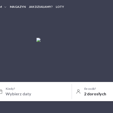
M
MAGAZYN
JAK DZIAŁAMY?
LOTY
HERY FIRMOWE
TANIA GRUPOWE
Kiedy?
Ile osób?