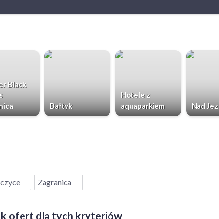
r Black
s
Hotele z
nica
Bałtyk
aquaparkiem
Nad Jez
czyce
Zagranica
k ofert dla tych kryteriów