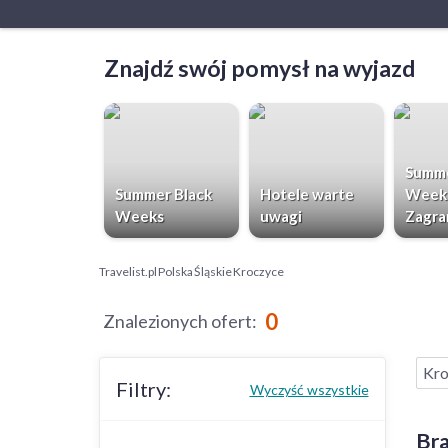
Znajdź swój pomysł na wyjazd
Summe
Summer Black
Hotele warte
Week
Weeks
uwagi
Zagra
Travelist.pl
Polska
Śląskie
Kroczyce
0
Znalezionych ofert
:
Kro
Filtry:
Wyczyść wszystkie
Bra