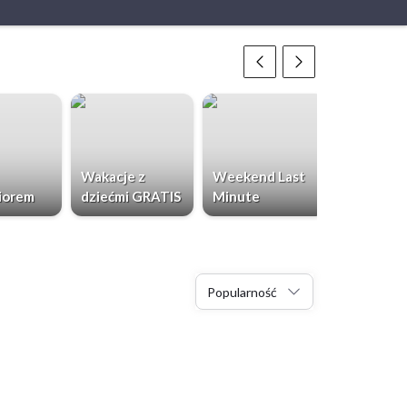
Wakacje z
Weekend Last
Chorwacja
iorem
dziećmi GRATIS
Minute
Dzieci Gr
Popularność