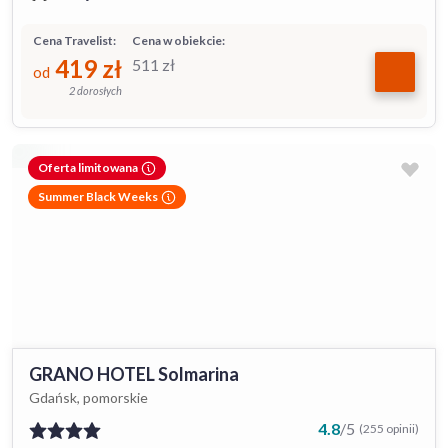
Cena Travelist:
Cena w obiekcie:
419
zł
511
zł
od
2 dorosłych
Oferta limitowana
Summer Black Weeks
GRANO HOTEL Solmarina
Gdańsk, pomorskie
4.8
/
5
(255 opinii)