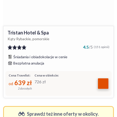
Tristan Hotel & Spa
Kąty Rybackie, pomorskie
4.5
/
5
(151 opinii)
Śniadania i obiadokolacje w cenie
Bezpłatna anulacja
Cena Travelist:
Cena w obiekcie:
639
zł
726
zł
od
2 dorosłych
Sprawdź też inne oferty w okolicy.