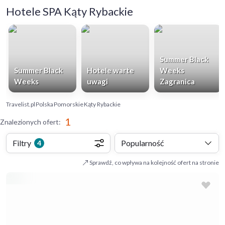
Hotele SPA Kąty Rybackie
Summer Black
Summer Black
Hotele warte
Weeks
Weeks
uwagi
Zagranica
Travelist.pl
Polska
Pomorskie
Kąty Rybackie
1
Znalezionych ofert
:
Filtry
Popularność
4
Sprawdź, co wpływa na kolejność ofert na stronie