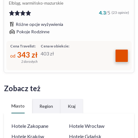
Elbląg, warmińsko-mazurskie
4.3
/
5
(23 opinie)
Różne opcje wyżywienia
Pokoje Rodzinne
Cena Travelist:
Cena w obiekcie:
343
zł
403
zł
od
2 dorosłych
Zobacz też
Miasto
Region
Kraj
Hotele
Zakopane
Hotele
Wrocław
Hotele
Kraków
Hotele
Gdańsk