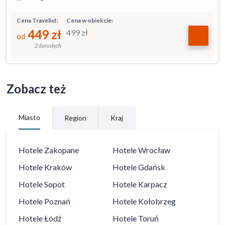
Cena Travelist:
Cena w obiekcie:
449
zł
499
zł
od
2 dorosłych
Zobacz też
Miasto
Region
Kraj
Hotele
Zakopane
Hotele
Wrocław
Hotele
Kraków
Hotele
Gdańsk
Hotele
Sopot
Hotele
Karpacz
Hotele
Poznań
Hotele
Kołobrzeg
Hotele
Łódź
Hotele
Toruń