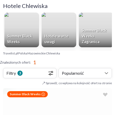
Hotele Chlewiska
Summer Black
Summer Black
Hotele warte
Weeks
Weeks
uwagi
Zagranica
Travelist.pl
Polska
Mazowieckie
Chlewiska
1
Znalezionych ofert
:
Filtry
Popularność
3
Sprawdź, co wpływa na kolejność ofert na stronie
Summer Black Weeks