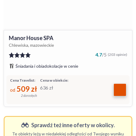
Manor House SPA
Chlewiska, mazowieckie
4.7
/
5
(203 opinie)
Śniadania i obiadokolacje w cenie
Cena Travelist:
Cena w obiekcie:
509
zł
636
zł
od
2 dorosłych
Sprawdź też inne oferty w okolicy.
Te obiekty leżą w niedalekiej odległości od Twojego wyniku