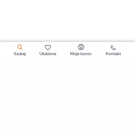
Szukaj
Ulubione
Moje konto
Kontakt
Zapisz się do newslettera i zgarniaj
najlepsze oferty
Zapisuję się