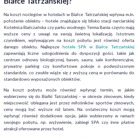
Białce Tatrzańskiej?
Na koszt noclegów w hotelach w Białce Tatrzańskiej wpływa m.in.
położenie obiektu – hotele znajdujące się blisko stacji narciarskiej
Kotelnica Białczańska czy parku wodnego Terma Bania często mają
wyższe ceny z uwagi na swoją świetną lokalizację. Istotnym
czynnikiem, wpływającym na koszt pobytu jest również oferta
danego obiektu. Najlepsze
hotele SPA w Białce Tatrzańskiej
zapewniają liczne udogodnienia do dyspozycji gości, takie jak
centrum odnowy biologicznej, basen, sauny, sale konferencyjne,
prywatny parking czy komfortowe pokoje o podwyższonym
standardzie, co zwykle wiąże się z wyższą ceną w porównaniu do
standardowo wyposażonych obiektów.
Na koszt pobytu może również wpłynąć termin, w jakim
wybierzemy się do Białki Tatrzańskiej – w okresie zimowym, kiedy
miejscowość oblegana jest przez miłośników sportów zimowych,
ceny mogą być wyższe niż latem. Na ostateczny koszt mogą
wpłynąć również dodatkowe opcje, jakie wybierzemy w ramach
swojego pobytu, np. wyżywienie, zabiegi SPA czy inne płatne
atrakcji oferowane przez hotel.