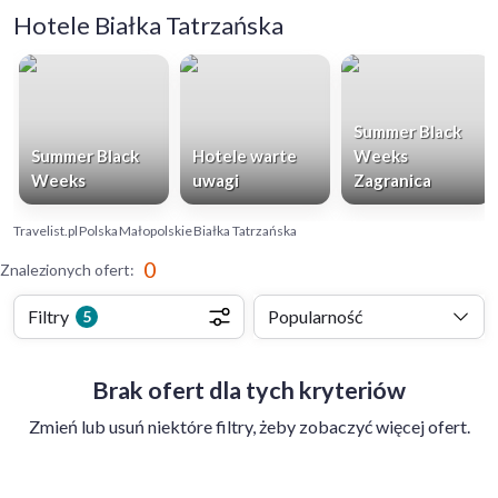
Hotele Białka Tatrzańska
Summer Black
Summer Black
Hotele warte
Weeks
Weeks
uwagi
Zagranica
Travelist.pl
Polska
Małopolskie
Białka Tatrzańska
0
Znalezionych ofert
:
Filtry
Popularność
5
Brak ofert dla tych kryteriów
Zmień lub usuń niektóre filtry, żeby zobaczyć więcej ofert.