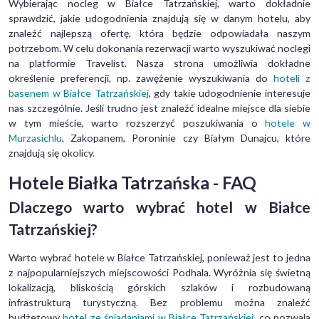
Wybierając nocleg w Białce Tatrzańskiej, warto dokładnie
sprawdzić, jakie udogodnienia znajdują się w danym hotelu, aby
znaleźć najlepszą ofertę, która będzie odpowiadała naszym
potrzebom. W celu dokonania rezerwacji warto wyszukiwać noclegi
na platformie Travelist. Nasza strona umożliwia dokładne
określenie preferencji, np. zawężenie wyszukiwania do
hoteli z
basenem w Białce Tatrzańskiej
, gdy takie udogodnienie interesuje
nas szczególnie. Jeśli trudno jest znaleźć idealne miejsce dla siebie
w tym mieście, warto rozszerzyć poszukiwania o
hotele w
Murzasichlu
, Zakopanem, Poroninie czy Białym Dunajcu, które
znajdują się okolicy.
Hotele Białka Tatrzańska - FAQ
Dlaczego warto wybrać hotel w Białce
Tatrzańskiej?
Warto wybrać hotele w Białce Tatrzańskiej, ponieważ jest to jedna
z najpopularniejszych miejscowości Podhala. Wyróżnia się świetną
lokalizacją, bliskością górskich szlaków i rozbudowaną
infrastrukturą turystyczną. Bez problemu można znaleźć
budżetowy
hotel ze śniadaniami w Białce Tatrzańskiej
, co pozwala