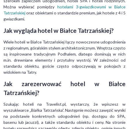
szerokim zapleczem udogodnień, hoteli SPA i hoteli rodzinnych.
Można wybierać pomiędzy
hotelami 3-gwiazdkowymi w Białce
Tatrzańskiej
oraz obiektami o standardzie premium, jak hotele z 4 i 5
gwiazdkami.
Jak wygląda hotel w Białce Tatrzańskiej?
Wiele hoteli w Białce Tatrzańskiej łączy nowoczesne udogodnienia
z regionalnym, góralskim stylem architektonicznym. Wnętrza często
są inspirowane tradycyjnym Podhalem, dlatego dominują w nich
m.in. drewniane elementy i przytulny wystrój. W zależności od
standardu obiektu, goście często odpoczywają w pokojach z
widokiem na Tatry.
Jak zarezerwować hotel w Białce
Tatrzańskiej?
Szukając hoteli na Travelist.pl, wystarczy, że wpiszesz w
wyszukiwarce „Białka Tatrzańska”. Następnie możesz zawęzić wyniki
na podstawie konkretnych udogodnień (np. dostępu do SPA,
basenu lub jacuzzi), a także standardu obiektu i ceny. Na stronie
hotelu sprawdzisz szczegóły oferty, zdjęcia obiektu, opinie innych