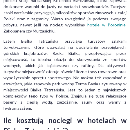
pobliżu stacji narciarskiej Kotelnica Białczańska, która zapewnia
doskonałe warunki do jazdy na nartach i snowboardzie. Tutejsze
stoki narciarskie przyciągają miłośników sportów zimowych z całej
Polski oraz z zagranicy. Warto uwzględnić je podczas swojego
pobytu, nawet jeśli na nocleg wybraliśmy
hotele w Poroninie
,
Zakopanem czy Murzasichlu.
Latem Białka Tatrzańska przyciąga turystów szlakami
turystycznymi, które pozwalają na podziwianie przepięknych,
górskich krajobrazów. Rzeka Białka, przepływająca przez
miejscowość, to idealna okazja do skorzystania ze sportów
wodnych, takich jak kajakarstwo czy rafting. Dla aktywnych
turystów miejscowość oferuje również liczne trasy rowerowe oraz
wypożyczalnie sprzętu sportowego. Nie można też zapominać o
atrakcjach, jakie zapewnia park wodny Terma Bania usytuowany w
miejscowości Białka Tatrzańska. Jest to jeden z największych
kompleksów tego typu w Polsce. Znajdują się tutaj relaksujące
baseny z ciepłą wodą, zjeżdżalnie, sauny oraz wanny z
hydromasażem.
Ile kosztują noclegi w hotelach w