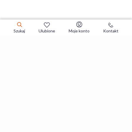
Szukaj
Ulubione
Moje konto
Kontakt
Zapisz się do newslettera i zgarniaj
najlepsze oferty
Zapisuję się
Zapisując się, akceptujesz
Regulaminy
i
Polityka prywatności
.