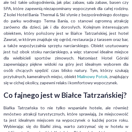
ale też takie udogodnienia, jak plac zabaw, sala zabaw, basen czy
SPA, które zapewnią niezapominany wypoczynek dla całej rodziny.
Z kolei Hotel Bania Thermal & Ski słynie z bezpośredniego dostępu
do parku wodnego Terma Bania, co stanowi ogromną atrakcję
zarówno dla dzieci, jak i dla dorosłych. Kolejnym interesującym
obiektem, który położony jest w Białce Tatrzańskiej, jest hotel
Zawrat, w którym znajduje się ogród, restauracja z tarasem oraz bar,
a także wypożyczalnia sprzętu narciarskiego. Obiekt usytuowany
jest tuż obok stoku narciarskiego, a więc stanowi idealne miejsce
dla wielbicieli sportów zimowych. Natomiast Hotel Górski
zapewniający piękne widoki na góry jest idealnym wyborem dla
osób chcących spędzić czas blisko natury. Tym, którzy szukają
przytulnych, kameralnych miejsc, obiekt
Malinowy Potok
, znajdujący
się w cichej okolicy, zapewni relaks i komfortowy wypoczynek.
Co fajnego jest w Białce Tatrzańskiej?
Białka Tatrzańska to nie tylko wspaniałe hotele, ale również
mnóstwo atrakcji turystycznych, które sprawiają, że miejscowość
ta jest idealnym miejscem na wypoczynek o każdej porze roku.
Wybierając się do Białki zimą, warto zatrzymać się w hotelu w