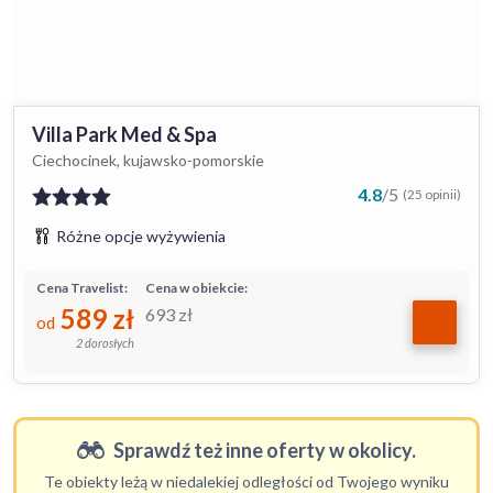
Villa Park Med & Spa
Ciechocinek, kujawsko-pomorskie
4.8
/
5
(25 opinii)
Różne opcje wyżywienia
Cena Travelist:
Cena w obiekcie:
589
zł
693
zł
od
2 dorosłych
Sprawdź też inne oferty w okolicy.
Te obiekty leżą w niedalekiej odległości od Twojego wyniku