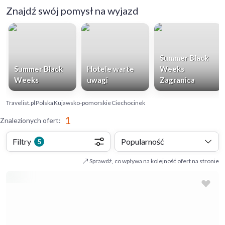
Znajdź swój pomysł na wyjazd
Summer Black
Summer Black
Hotele warte
Weeks
Weeks
uwagi
Zagranica
Travelist.pl
Polska
Kujawsko-pomorskie
Ciechocinek
1
Znalezionych ofert
:
Filtry
Popularność
5
Sprawdź, co wpływa na kolejność ofert na stronie