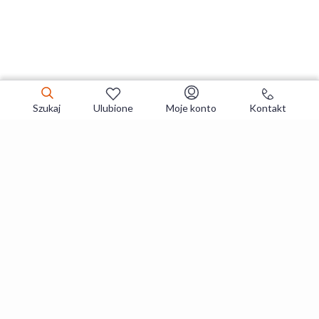
Szukaj
Ulubione
Moje konto
Kontakt
Zapisz się do newslettera i zgarniaj
najlepsze oferty
Zapisuję się
Zapisując się, akceptujesz
Regulaminy
i
Polityka prywatności
.