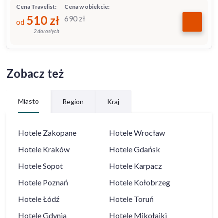
Cena Travelist:
Cena w obiekcie:
510
zł
690
zł
od
2 dorosłych
Zobacz też
Miasto
Region
Kraj
Hotele
Zakopane
Hotele
Wrocław
Hotele
Kraków
Hotele
Gdańsk
Hotele
Sopot
Hotele
Karpacz
Hotele
Poznań
Hotele
Kołobrzeg
Hotele
Łódź
Hotele
Toruń
Hotele
Gdynia
Hotele
Mikołajki