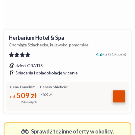
Herbarium Hotel & Spa
Chomiąża Szlachecka, kujawsko-pomorskie
4.6
/
5
(218 opinii)
dzieci GRATIS
Śniadania i obiadokolacje w cenie
Cena Travelist:
Cena w obiekcie:
509
zł
768
zł
od
2 dorosłych
Sprawdź też inne oferty w okolicy.