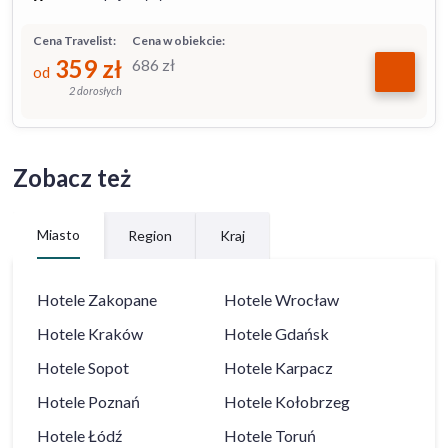
Cena Travelist:
Cena w obiekcie:
359
zł
686
zł
od
2 dorosłych
Zobacz też
Miasto
Region
Kraj
Hotele
Zakopane
Hotele
Wrocław
Hotele
Kraków
Hotele
Gdańsk
Hotele
Sopot
Hotele
Karpacz
Hotele
Poznań
Hotele
Kołobrzeg
Hotele
Łódź
Hotele
Toruń