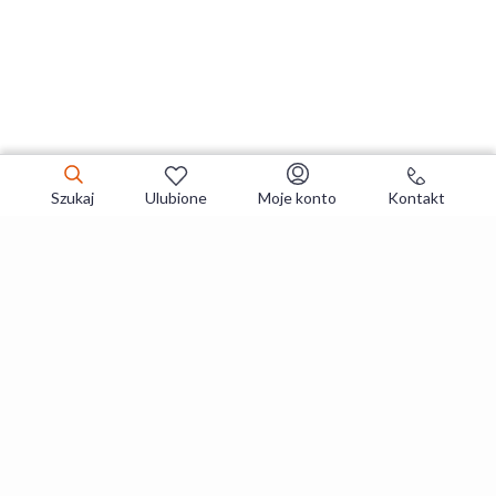
Szukaj
Ulubione
Moje konto
Kontakt
Zapisz się do newslettera i zgarniaj
najlepsze oferty
Zapisuję się