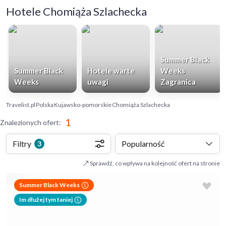
Hotele Chomiąża Szlachecka
Summer Black
Summer Black
Hotele warte
Weeks
Weeks
uwagi
Zagranica
Travelist.pl
Polska
Kujawsko-pomorskie
Chomiąża Szlachecka
1
Znalezionych ofert
:
Filtry
Popularność
3
Sprawdź, co wpływa na kolejność ofert na stronie
Summer Black Weeks
Im dłużej tym taniej