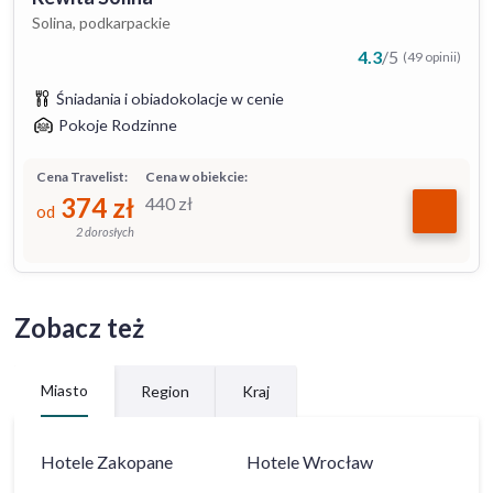
Solina, podkarpackie
4.3
/
5
(49 opinii)
Śniadania i obiadokolacje w cenie
Pokoje Rodzinne
Cena Travelist:
Cena w obiekcie:
374
zł
440
zł
od
2 dorosłych
Zobacz też
Miasto
Region
Kraj
Hotele
Zakopane
Hotele
Wrocław