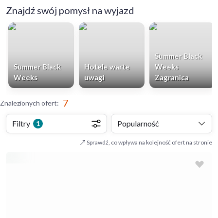
Znajdź swój pomysł na wyjazd
Summer Black
Summer Black
Hotele warte
Weeks
Weeks
uwagi
Zagranica
7
Znalezionych ofert
:
Filtry
Popularność
1
Sprawdź, co wpływa na kolejność ofert na stronie