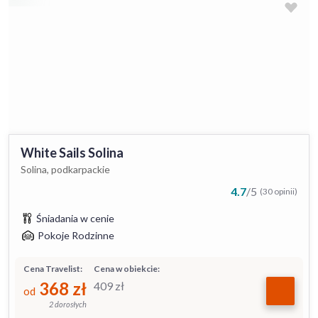
White Sails Solina
Solina, podkarpackie
4.7
/
5
(30 opinii)
Śniadania w cenie
Pokoje Rodzinne
Cena Travelist:
Cena w obiekcie:
368
zł
409
zł
od
2 dorosłych