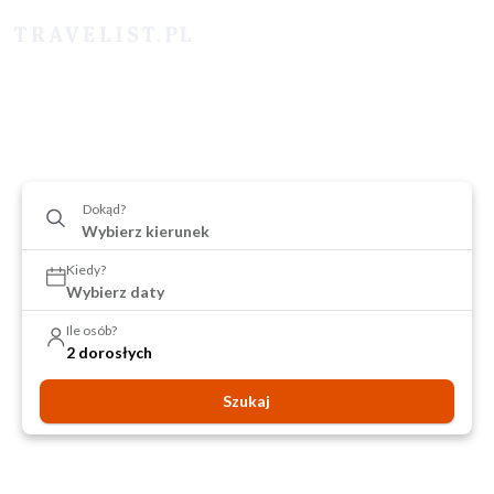
Dokąd?
Kiedy?
Wybierz daty
Ile osób?
2 dorosłych
Szukaj