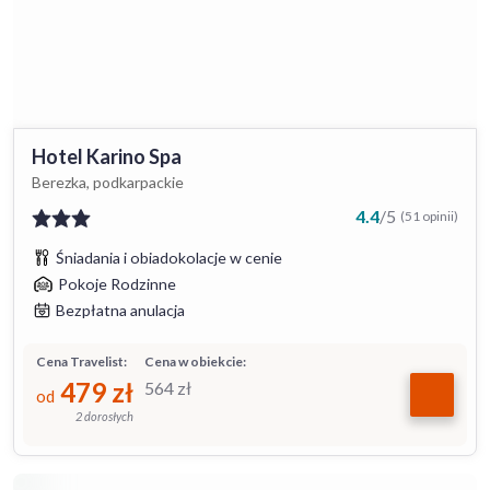
Hotel Karino Spa
Berezka, podkarpackie
4.4
/
5
(51 opinii)
Śniadania i obiadokolacje w cenie
Pokoje Rodzinne
Bezpłatna anulacja
Cena Travelist:
Cena w obiekcie:
479
zł
564
zł
od
2 dorosłych