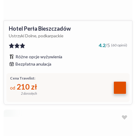
Hotel Perła Bieszczadów
Ustrzyki Dolne, podkarpackie
4.2
/
5
(60 opinii)
Różne opcje wyżywienia
Bezpłatna anulacja
Cena Travelist:
210
zł
od
2 dorosłych