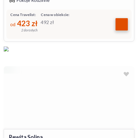
Pokoje Rodzinne
Cena Travelist:
Cena w obiekcie:
423
zł
492
zł
od
2 dorosłych
Rewita Solina