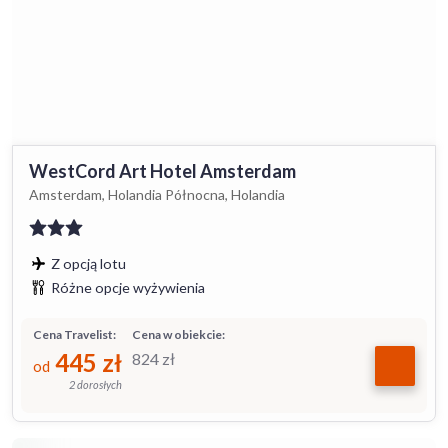
WestCord Art Hotel Amsterdam
Amsterdam, Holandia Północna, Holandia
Z opcją lotu
Różne opcje wyżywienia
Cena Travelist:
Cena w obiekcie:
445
zł
824
zł
od
2 dorosłych