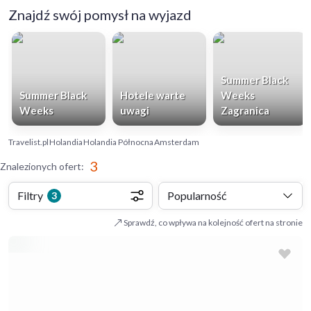
Znajdź swój pomysł na wyjazd
Summer Black
Summer Black
Hotele warte
Weeks
Weeks
uwagi
Zagranica
Travelist.pl
Holandia
Holandia Północna
Amsterdam
3
Znalezionych ofert
:
Filtry
Popularność
3
Sprawdź, co wpływa na kolejność ofert na stronie