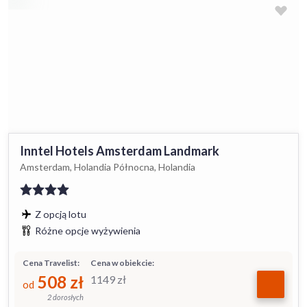
Inntel Hotels Amsterdam Landmark
Amsterdam, Holandia Północna, Holandia
Z opcją lotu
Różne opcje wyżywienia
Cena Travelist:
Cena w obiekcie:
508
zł
1149
zł
od
2 dorosłych