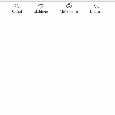
Szukaj
Ulubione
Moje konto
Kontakt
Zapisz się do newslettera i zgarniaj
najlepsze oferty
Zapisuję się
Zapisując się, akceptujesz
Regulaminy
i
Polityka prywatności
.