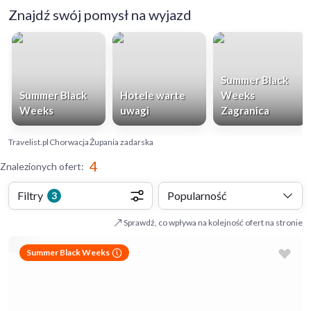
Znajdź swój pomysł na wyjazd
Summer Black
Summer Black
Hotele warte
Weeks
Weeks
uwagi
Zagranica
Travelist.pl
Chorwacja
Żupania zadarska
4
Znalezionych ofert
:
Filtry
Popularność
3
Sprawdź, co wpływa na kolejność ofert na stronie
Summer Black Weeks