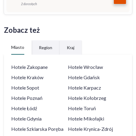
2 dorosłych
Zobacz też
Miasto
Region
Kraj
Hotele
Zakopane
Hotele
Wrocław
Hotele
Kraków
Hotele
Gdańsk
Hotele
Sopot
Hotele
Karpacz
Hotele
Poznań
Hotele
Kołobrzeg
Hotele
Łódź
Hotele
Toruń
Hotele
Gdynia
Hotele
Mikołajki
Hotele
Szklarska Poręba
Hotele
Krynica-Zdrój