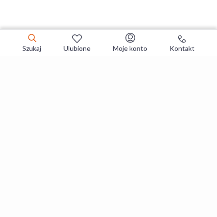
Szukaj
Ulubione
Moje konto
Kontakt
Zapisz się do newslettera i zgarniaj
najlepsze oferty
Zapisuję się
Zapisując się, akceptujesz
Regulaminy
i
Polityka prywatności
.