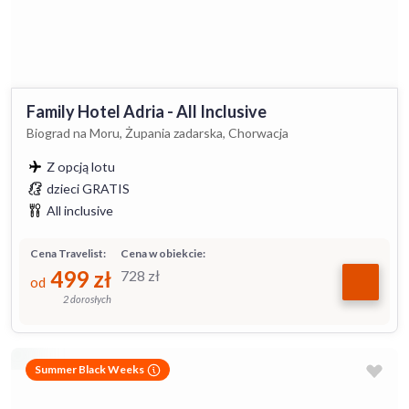
Family Hotel Adria - All Inclusive
Biograd na Moru, Żupania zadarska, Chorwacja
Z opcją lotu
dzieci GRATIS
All inclusive
Cena Travelist:
Cena w obiekcie:
499
zł
728
zł
od
2 dorosłych
Summer Black Weeks