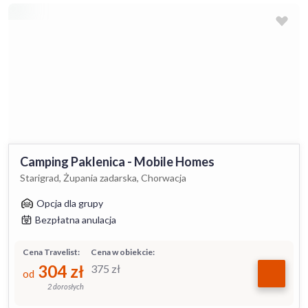
Camping Paklenica - Mobile Homes
Starigrad, Żupania zadarska, Chorwacja
Opcja dla grupy
Bezpłatna anulacja
Cena Travelist:
Cena w obiekcie:
304
zł
375
zł
od
2 dorosłych