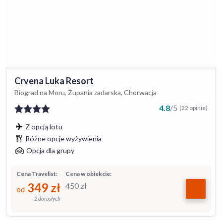
Crvena Luka Resort
Biograd na Moru, Żupania zadarska, Chorwacja
4.8
/
5
(22 opinie)
Z opcją lotu
Różne opcje wyżywienia
Opcja dla grupy
Cena Travelist:
Cena w obiekcie:
349
zł
450
zł
od
2 dorosłych