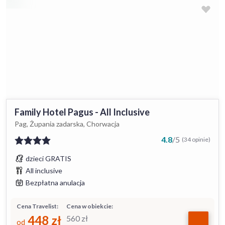
Family Hotel Pagus - All Inclusive
Pag, Żupania zadarska, Chorwacja
4.8
/
5
(34 opinie)
dzieci GRATIS
All inclusive
Bezpłatna anulacja
Cena Travelist:
Cena w obiekcie:
448
zł
560
zł
od