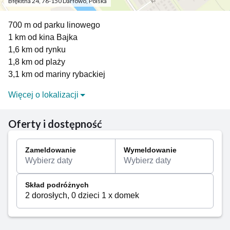
Błękitna 24, 76-150 Darłowo, Polska
700 m od parku linowego
1 km od kina Bajka
1,6 km od rynku
1,8 km od plaży
3,1 km od mariny rybackiej
Więcej o lokalizacji
KRÓLEWSKIE MIASTO: początki Darłowa sięgają XI
w. – tutaj urodził się i został pochowany znany w całej
Oferty i dostępność
Skandynawii król Eryk Pomorski, swoja piętno na
wyglądzie miasta odcisnął również książę Bogusław
Zameldowanie
Wymeldowanie
X. Do dziś zachowały się liczne średniowieczne
Wybierz daty
Wybierz daty
zabytki, w tym m.in. Zamek Książąt Pomorskich,
gotycka Brama Wysoka, Kościół Mariacki z połowy
Skład podróżnych
XIV w., bardziej kameralny kościół św. Jerzego oraz
2 dorosłych, 0 dzieci 1 x domek
wyjątkowa kaplica św. Gertrudy – jedyny na Pomorzu
przykład gotyku skandynawskiego. Podczas
zwiedzania koniecznie trzeba zobaczyć również