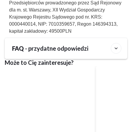
Przedsiębiorców prowadzonego przez Sąd Rejonowy
dla m. st. Warszawy, XII Wydział Gospodarczy
Krajowego Rejestru Sądowego pod nr. KRS:
0000440014, NIP: 7010359657, Regon 146394313,
kapitał zakładowy: 49500PLN
FAQ
- przydatne odpowiedzi
Może to Cię zainteresuje?
Czy w obiekcie Domki Kropla Bałtyku można
wypożyczyć rower?
Nie, w obiekcie Domki Kropla Bałtyku wypożyczalnia
Jakie opcje wyżywienia dostępne są w obiekcie
rowerów nie jest dostępna.
Domki Kropla Bałtyku?
Obiekt Domki Kropla Bałtyku oferuje gościom następujące
Jakie są godziny zameldowania i wymeldowania w
opcje wyżywienia do wyboru: Wyżywienie własne.
obiekcie Domki Kropla Bałtyku?
Zameldowanie w obiekcie Domki Kropla Bałtyku rozpoczyna
Ile kosztuje pobyt w obiekcie Domki Kropla
się o 15:00, a wymeldować się można do 11:00.
Bałtyku?