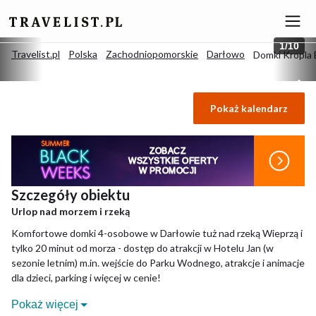
1
/
10
Travelist.pl
Polska
Zachodniopomorskie
Darłowo
Domki Kropla 
Domki Kropla Bałtyku
Pokaż kalendarz
Darłowo, Polska
ZOBACZ
WSZYSTKIE OFERTY
W PROMOCJI
Szczegóły obiektu
Urlop nad morzem i rzeką
Komfortowe domki 4-osobowe w Darłowie tuż nad rzeką Wieprzą i
tylko 20 minut od morza - dostęp do atrakcji w Hotelu Jan (w
sezonie letnim) m.in. wejście do Parku Wodnego, atrakcje i animacje
dla dzieci, parking i więcej w cenie!
Pokaż więcej
DLACZEGO WARTO?