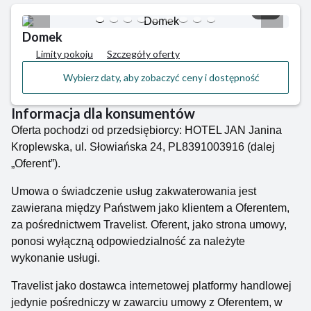
1/9
ratusz i latarnię morską oraz zrobić sobie zdjęcie z
pomnikiem rybaka na Rynku.
Domek
Limity pokoju
Szczegóły oferty
KOSZALIN: miłośnicy aktywnego wypoczynku mogą
Wybierz daty, aby zobaczyć ceny i dostępność
oderwać się od ziemi w parku linowym Trollandia albo
zabawić się w Winnetou w wiosce indiańskiej.
Informacja dla konsumentów
Koneserzy niebanalnej sztuki wpisanej w miejski
krajobraz nie powinni zaś przegapić Płomiennych
Oferta pochodzi od przedsiębiorcy: HOTEL JAN Janina
Ptaków – monumentalnej rzeźby Władysława
Kroplewska, ul. Słowiańska 24, PL8391003916 (dalej
Hasiora, z której przy okazji ważnych uroczystości
„Oferent”).
bucha prawdziwy ogień.
Umowa o świadczenie usług zakwaterowania jest
zawierana między Państwem jako klientem a Oferentem,
za pośrednictwem Travelist. Oferent, jako strona umowy,
ponosi wyłączną odpowiedzialność za należyte
wykonanie usługi.
Travelist jako dostawca internetowej platformy handlowej
jedynie pośredniczy w zawarciu umowy z Oferentem, w