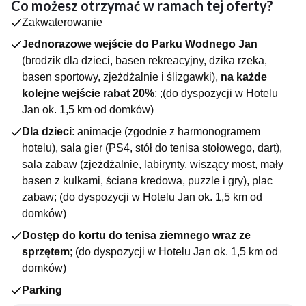
Co możesz otrzymać w ramach tej oferty?
Domki Kropla Bałtyku to kompleks komfortowych domków,
Zakwaterowanie
położonych około 25 minut spacerem od plaży, w spokojnej
okolicy. Domki są wyposażone w aneks kuchenny, łazienkę z
Jednorazowe wejście do Parku Wodnego Jan
prysznicem, telewizor oraz czajnik elektryczny. Do dyspozycji
(brodzik dla dzieci, basen rekreacyjny, dzika rzeka,
gości jest parking.
basen sportowy, zjeżdżalnie i ślizgawki),
na każde
Na terenie obiektu znajduje się zewnętrzny plac zabaw dla
kolejne wejście rabat 20%
; ;(do dyspozycji w Hotelu
dzieci oraz wiata grillowa do biesiadowania.
Jan ok. 1,5 km od domków)
ATRAKCJE OBIEKTU
W sezonie letnim do dyspozycji gości udostępniane są
Dla dzieci
: animacje (zgodnie z harmonogramem
atrakcje w Hotelu Jan (około 1,5km od domków):
hotelu), sala gier (PS4, stół do tenisa stołowego, dart),
- Park Wodny Jan (brodzik dla dzieci, basen rekreacyjny, dzika
sala zabaw (zjeżdżalnie, labirynty, wiszący most, mały
rzeka, basen sportowy, zjeżdżalnie i ślizgawki)
basen z kulkami, ściana kredowa, puzzle i gry), plac
- kort do tenisa ziemnego wraz ze sprzętem
zabaw; (do dyspozycji w Hotelu Jan ok. 1,5 km od
DLA NAJMŁODSZYCH
domków)
- animacje dla dzieci (zgodnie z programem hotelu)
- Sala Gier (PS4, stół do tenisa stołowego, dart)
Dostęp do kortu do tenisa ziemnego wraz ze
- Sala Zabaw (zjeżdżalnie, labirynty, wiszący most, mały basen
sprzętem
; (do dyspozycji w Hotelu Jan ok. 1,5 km od
z kulkami, ściana kredowa, puzzle i gry)
domków)
- plac zabaw
JEDZENIE I PICIE
Parking
W domkach znajduje się aneks kuchenny.