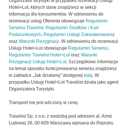
Organizator turystyki w przypadku rezerwacji Usługi
Hotel+Lot, których dane znajdziesz w sekcji
Informacja dla konsumentów. W odniesieniu do
rezerwacji usług Oferenta obowiązuje
Regulamin
Serwisu Travelist
,
Regulamin Środków i Kart
Podarunkowych
,
Regulamin Usługi Zakwaterowania
oraz
Warunki Rezygnacji
. W odniesieniu do rezerwacji
Usługi Hotel+Lot obowiązuje
Regulamin Serwisu
,
Regulamin Travelist Hotel+Lot
oraz
Warunki
Rezygnacji Usługi Hotel+Lot
. Szczegółowe informacje
na temat sposobu funkcjonowania serwisu znajdziesz
w zakładce „Jak działamy” dostępnej
tutaj
. W
przypadku Usługi Hotel+Lot Travelist działa jako agent
Organizatora Turystyki.
Transport nie jest wliczony w cenę.
Travelist Sp. z o.o. z siedzibą pod adresem al. Armii
Ludowej 26, 00-609 Warszawa wpisana do Rejestru