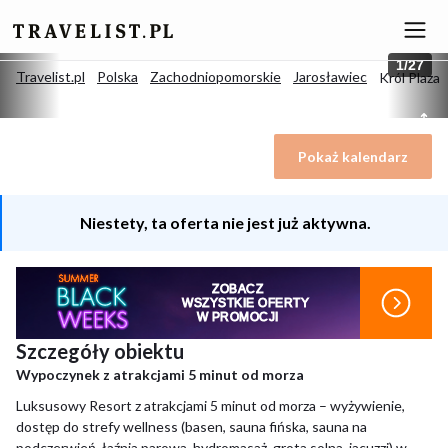
1
/
27
Travelist.pl
Polska
Zachodniopomorskie
Jarosławiec
Król Plaza
Król Plaza
Pokaż kalendarz
4.5
/
5
(Znakomity)
291 opinii
Jarosławiec, Polska
Niestety, ta oferta nie jest już aktywna.
ZOBACZ
WSZYSTKIE OFERTY
W PROMOCJI
Szczegóły obiektu
Wypoczynek z atrakcjami 5 minut od morza
Luksusowy Resort z atrakcjami 5 minut od morza – wyżywienie,
dostęp do strefy wellness (basen, sauna fińska, sauna na
podczerwień, łaźnia parowa, hydromasaż, grota solna, jacuzzi) w