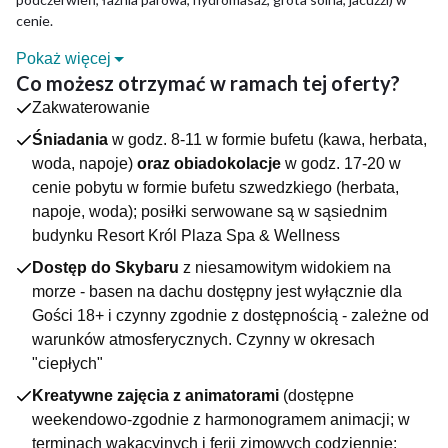
cenie.
Pokaż więcej
CO NA CIEBIE CZEKA?
Co możesz otrzymać w ramach tej oferty?
W obiekcie Król Plaza nie sposób nie poczuć się
Zakwaterowanie
rozpieszczanym – gościom na każdym kroku towarzyszą
udogodnienia i atrakcje mające dodatkowo uprzyjemnić pobyt.
Śniadania
w godz. 8-11 w formie bufetu (kawa, herbata,
Korzystając z doskonałej lokalizacji zaledwie 5 minut od plaży,
woda, napoje)
oraz obiadokolacje
w godz. 17-20 w
można spędzać czas na zwiedzaniu okolicy lub na słodkim
cenie pobytu w formie bufetu szwedzkiego (herbata,
nicnierobieniu. W każdym razie w każdej z opcji docenisz
napoje, woda); posiłki serwowane są w sąsiednim
wygodne pokoje urządzone w ciepłych barwach. Wszystkie
budynku Resort Król Plaza Spa & Wellness
wyposażone są w komfortowe łazienki z suszarkami,
telewizor, telefon oraz łącze internetowe, a
Dostęp do Skybaru
z niesamowitym widokiem na
dodatkowo większość posiada balkon lub wyjście na taras.
morze - basen na dachu dostępny jest wyłącznie dla
Gości 18+ i czynny zgodnie z dostępnością - zależne od
RELAKS I ODNOWA
warunków atmosferycznych. Czynny w okresach
Osoby poszukujące sposobu na szybką regenerację i poprawę
"ciepłych"
kondycji nie muszą ograniczać się do zdrowego mikroklimatu
Jarosławca – hotel oferuje swoim gościom rozliczne atrakcje
Kreatywne zajęcia z animatorami
(dostępne
pozwalające w przyjemny sposób zadbać zarówno o dobry
weekendowo-zgodnie z harmonogramem animacji; w
nastrój, jak i świetny wygląd.
terminach wakacyjnych i ferii zimowych codziennie: