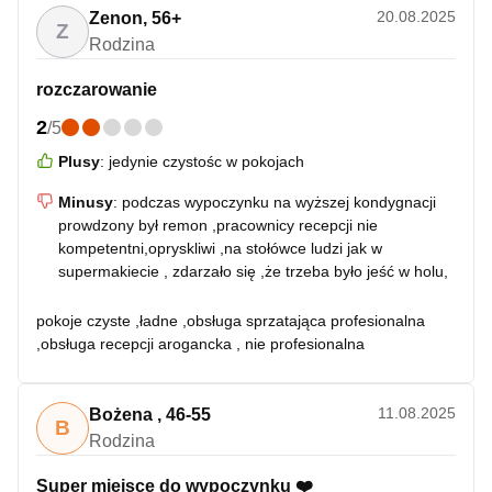
20.08.2025
Zenon
,
56+
Z
Rodzina
rozczarowanie
2
/
5
Plusy
:
jedynie czystośc w pokojach
Minusy
:
podczas wypoczynku na wyższej kondygnacji
prowdzony był remon ,pracownicy recepcji nie
kompetentni,opryskliwi ,na stołówce ludzi jak w
supermakiecie , zdarzało się ,że trzeba było jeść w holu,
pokoje czyste ,ładne ,obsługa sprzatająca profesionalna
,obsługa recepcji arogancka , nie profesionalna
11.08.2025
Bożena
,
46-55
B
Rodzina
Super miejsce do wypoczynku ❤️