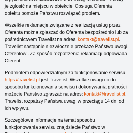
120-letnią latarnię morską oraz zajrzeć do
je zgłosić na miejscu w obiekcie. Obsługa Oferenta
niezwykłego Muzeum Chleba, gdzie można zobaczyć
obiektu pomoże Państwu rozwiązać problem.
m.in. prototyp XIX-wiecznej lodówki działającej bez
użycia prądu.
Wszelkie reklamacje związane z realizacją usług przez
Oferenta można zgłaszać do Oferenta bezpośrednio lub za
Na murach: oddalony o 45 km od Jarosławca Słupsk
pośrednictwem Travelist na adres:
kontakt@travelist.pl
.
to urocze zabytkowe miasto, w którym warto zobaczyć
Travelist następnie niezwłocznie przekaże Państwa uwagi
pozostałości murów obronnych, dwie wieże bramne,
Oferentowi. Za sposób rozpatrzenia reklamacji odpowiada
owianą ponurą sławą Basztę Czarownic, gotyckie
Oferent.
kościoły oraz renesansowy Zamek Książąt
Pomorskich z największą w kraju kolekcją dzieł
Podmiotem odpowiedzialnym za funkcjonowanie serwisu
Witkacego.
https://travelist.pl
jest Travelist. Wszelkie uwagi co do
sposobu funkcjonowania serwisu i dokonywania płatności
możecie Państwo zgłaszać na adres:
kontakt@travelist.pl
.
Travelist rozpatrzy Państwa uwagi w przeciągu 14 dni od
ich wpływu.
Szczegółowe informacje na temat sposobu
funkcjonowania serwisu znajdziecie Państwo w