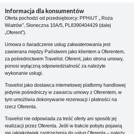
Darłowa sięgają XI w. – tutaj urodził się i został
Informacja dla konsumentów
pochowany znany w całej Skandynawii król Eryk
Oferta pochodzi od przedsiębiorcy: PPHiUT „ Roża
Pomorski, swoje piętno na wyglądzie miasta odcisnął
Wiatrów”, Słoneczna 10A/5, PL8390404429 (dalej
również książę Bogusław X. Do dziś zachowały się
„Oferent”).
liczne średniowieczne zabytki, w tym m.in. Zamek
Książąt Pomorskich, gotycka Brama Wysoka, Kościół
Umowa o świadczenie usług zakwaterowania jest
Mariacki z połowy XIV w., bardziej kameralny kościół
zawierana między Państwem jako klientem a Oferentem,
św. Jerzego oraz wyjątkowa kaplica św. Gertrudy –
za pośrednictwem Travelist. Oferent, jako strona umowy,
jedyny na Pomorzu przykład gotyku
ponosi wyłączną odpowiedzialność za należyte
skandynawskiego. Podczas zwiedzania koniecznie
wykonanie usługi.
trzeba zobaczyć również ratusz i latarnię morską oraz
zrobić sobie zdjęcie z pomnikiem rybaka na Rynku.
Travelist jako dostawca internetowej platformy handlowej
jedynie pośredniczy w zawarciu umowy z Oferentem, w
W uzdrowisku: oddalona o 35 km Ustka to jeden z
tym umożliwia dokonywanie rezerwacji i płatności na
najbardziej malowniczych i najciekawszych kurortów
rzecz Oferenta.
nad Bałtykiem – od 1987 cieszący się oficjalnym
Travelist nie odpowiada za treść oferty ani sposób jej
statusem uzdrowiska. Koniecznie trzeba
realizacji przez Oferenta. Jeśli w trakcie pobytu pojawią
przespacerować się nadmorską promenadą, zwiedzić
się jakiekolwiek zastrzeżenia do usług Oferenta – należy