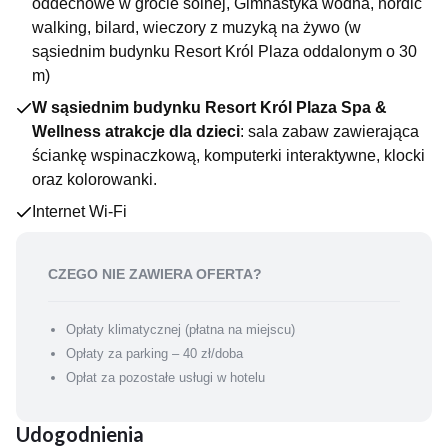
oddechowe w grocie solnej, Gimnastyka wodna, nordic
małych gości hotelu:
walking, bilard, wieczory z muzyką na żywo (w
Mnóstwo gier, kolorowanek, książek i zabawek
sąsiednim budynku Resort Król Plaza oddalonym o 30
Warsztaty plastyczne
m)
Seanse bajkowe dla najmłodszych
W sąsiednim budynku Resort Król Plaza Spa &
JEDZENIE I PICIE
Wellness atrakcje dla dzieci
: sala zabaw zawierająca
W obiekcie każdy, kto lubi dopieścić podniebienie, znajdzie coś
ściankę wspinaczkową, komputerki interaktywne, klocki
dla siebie. Elegancka restauracja stanowi doskonałe tło dla
oraz kolorowanki.
popisów szefa kuchni. Lobby bar jest z kolei idealnym
miejscem na popołudniową kawę i ciastko. Z kolei night club
Internet Wi-Fi
kusi kolorowymi drinkami i popisami sztuki barmańskiej oraz
doskonałą muzyką.
CZEGO NIE ZAWIERA OFERTA?
Opłaty klimatycznej (płatna na miejscu)
Opłaty za parking – 40 zł/doba
Opłat za pozostałe usługi w hotelu
Udogodnienia