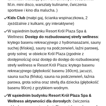
Dla szukających wytchnienia:
M.in. mini disco, warsztaty kulinarne, ćwiczenia
Kryty basen
sportowe i kino dla malucha. )
Sauna i łaźnia parowa
Wanna z hydromasażem
Kids Club
(małpi gaj, ścianka wspinaczkowa, 2
Gabinet spa – zabiegi kosmetyczne i odnowa biologiczna
zjeżdżalnie z kulkami, gry interaktywne)
Masaże
Grota solna
W sąsiednim budynku Resort Król Plaza Spa &
Dla aktywnych:
Wellness:
Dostęp do rozbudowanej strefy wellness
:
Night club
krytego basenu rekreacyjnego z hydromasażami, sauny
Jazda konna
suchej (fińskiej), sauny na podczerwień, łaźni parowej,
Wędkowanie
groty solnej w obiekcie Król Plaza (zgodnie z
Pokój gier
dostępnością) oraz dostęp do dostęp do rozbudowanej
Bilard
strefy wellness w Resort Król Plaza: krytego basenu
Karaoke
Rowery
rekreacyjnego (głębokość basenu 160cm), jacuzzi,
sauna sucha (fińska), sauna na podczerwień, łaźnia
DLA NAJMŁODSZYCH
parowa, grota solna oraz strefą dla dziecka (głębokość
Król Plaza to miejsce stworzone dla rodzin – szczególnie, jeśli
basenu 90cm) z grzybkiem wodnym.
marzysz o chwili odpoczynku od swoich milusińskich. Możesz
liczyć na pomoc profesjonalnych animatorów (w wybranych
W sąsiednim budynku Resort Król Plaza Spa &
terminach i pakietach), którzy skutecznie zajmą uwagę Twoich
Wellness aktywności dla dorosłych
: ćwiczenia
pociech, dając Ci czas na wyciszenie i relaks. Oto, co czeka na