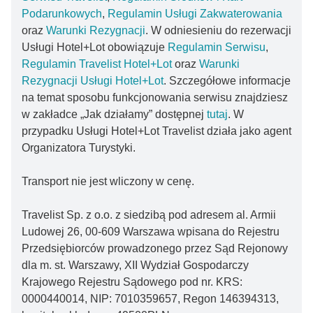
Podarunkowych
,
Regulamin Usługi Zakwaterowania
oraz
Warunki Rezygnacji
. W odniesieniu do rezerwacji
Usługi Hotel+Lot obowiązuje
Regulamin Serwisu
,
Regulamin Travelist Hotel+Lot
oraz
Warunki
Rezygnacji Usługi Hotel+Lot
. Szczegółowe informacje
na temat sposobu funkcjonowania serwisu znajdziesz
w zakładce „Jak działamy” dostępnej
tutaj
. W
przypadku Usługi Hotel+Lot Travelist działa jako agent
Organizatora Turystyki.
Transport nie jest wliczony w cenę.
Travelist Sp. z o.o. z siedzibą pod adresem al. Armii
Ludowej 26, 00-609 Warszawa wpisana do Rejestru
Przedsiębiorców prowadzonego przez Sąd Rejonowy
dla m. st. Warszawy, XII Wydział Gospodarczy
Krajowego Rejestru Sądowego pod nr. KRS:
0000440014, NIP: 7010359657, Regon 146394313,