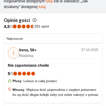
Regulaminie dostępnym
tutaj
lub w zakładce: „Jak
działamy” dostępnej
tutaj
.
Opinie gości
4,5
291 opinii
/
5
Najnowsze
27.10.2025
Irena
,
56+
I
Rodzina
Nie zapomniane chwile
5
/
5
Plusy
:
Luksus w całej postaci
Minusy
:
Większa ilość pojemników z ciepłym jedzeniem
bo są dość długie kolejki żeby coś sobie nałożyć z potraw