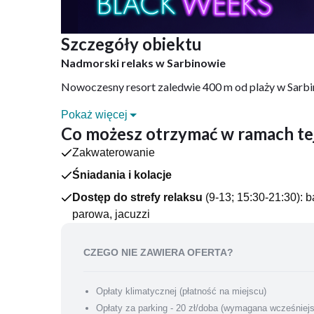
Szczegóły obiektu
Nadmorski relaks w Sarbinowie
Nowoczesny resort zaledwie 400 m od plaży w Sarbino
DLACZEGO WARTO?
Pokaż więcej
Family Resort Sarbinowo to nowoczesny, nadmorski ob
Co możesz otrzymać w ramach tej
min drogi od Kołobrzegu. Resort jest zatem idealnym
Zakwaterowanie
eksplorowanie miejskich zakątków.
Śniadania i kolacje
Na gości czekają tu stylowo zaaranżowane, przestronn
kawy i herbaty, dostęp do Wi-Fi.
Dostęp do strefy relaksu
(9-13; 15:30-21:30): 
parowa, jacuzzi
ATRAKCJE OBIEKTU
- Kryty basen z atrakcjami, tj. przeciwprądy, stano
CZEGO NIE ZAWIERA OFERTA?
- Jacuzzi
- Łaźnia turecka
Opłaty klimatycznej (płatność na miejscu)
- Sauna sucha
Opłaty za parking - 20 zł/doba (wymagana wcześniejs
- Sala fitness