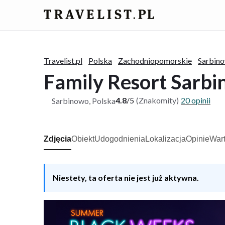
Travelist.pl
Polska
Zachodniopomorskie
Sarbin
Family Resort Sarb
4.8
/
5
(Znakomity)
20 opinii
Sarbinowo, Polska
ŚNIADANIA I OBIADOKOLACJE W CENIE
Zdjęcia
Obiekt
Udogodnienia
Lokalizacja
Opinie
Wart
Niestety, ta oferta nie jest już aktywna.