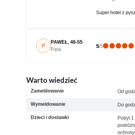
Super hotel z py
PAWEŁ
,
46-55
P
5
/
5
Para
Warto wiedzieć
Zameldowanie
Od godz
Wymeldowanie
Do godz
Dzieci i dostawki
Pobyt 1 
podróżn
ochrony