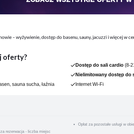
wie – wyżywienie, dostęp do basenu, sauny, jacuzzi i więcej w ce
iekt położony ok. 400 m od plaży w Sarbinowie, w pobliżu sklepów
 oferty?
 miejscem zarówno dla spragnionych słonecznych i morskich kąpiel
Dostęp do sali cardio
(8-2
Nielimitowany dostęp do s
e pokoje – wszystkie mają łazienkę z prysznicem, telewizor oraz l
basen, sauna sucha, łaźnia
Internet Wi-Fi
wiska masujące oraz bicz wodny
Opłat za pozostałe usługi w obi
za rezerwacja - liczba miejsc