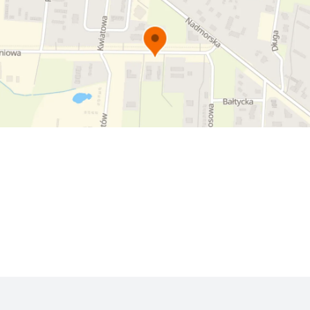
ie tylko bałtycka plaża. Można przemierzać na dwóch kółkach 
ctwa ludowego, odwiedzić mini zoo albo wybrać się na długi 
 sobie zdjęcie z pomnikiem jelenia na skwerku przy Urzędzie G