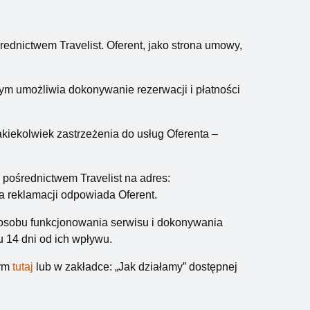
ć się w Winnetou w wiosce indiańskiej. Koneserzy
dnictwem Travelist. Oferent, jako strona umowy,
rzeźby Władysława Hasiora, z której przy okazji
tym umożliwia dokonywanie rezerwacji i płatności
olei Muzeum Oręża Polskiego to coś dla
ździć czołgiem albo amfibią.
 jakiekolwiek zastrzeżenia do usług Oferenta –
 posmakować uroków skandynawskiej kultury.
 pośrednictwem Travelist na adres:
a reklamacji odpowiada Oferent.
sposobu funkcjonowania serwisu i dokonywania
u 14 dni od ich wpływu.
nym
tutaj
lub w zakładce: „Jak działamy” dostępnej