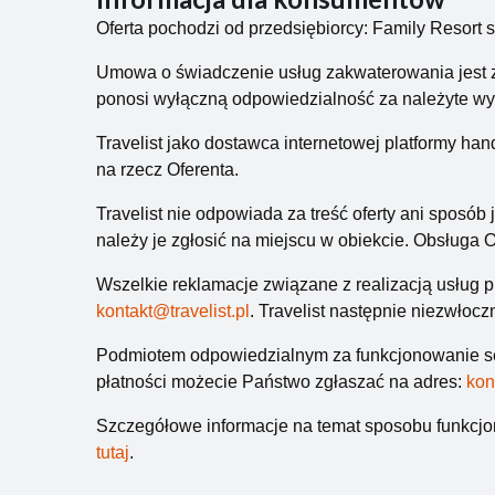
Oferta pochodzi od przedsiębiorcy: Family Resort s
KOSZALIN: miłośnicy aktywnego wypoczynku mogą o
Umowa o świadczenie usług zakwaterowania jest z
niebanalnej sztuki wpisanej w miejski krajobraz n
ponosi wyłączną odpowiedzialność za należyte wy
ważnych uroczystości bucha prawdziwy ogień.
Travelist jako dostawca internetowej platformy ha
KOŁOBRZEG: warto zobaczyć m.in. molo, latarnię m
na rzecz Oferenta.
wszystkich, którzy uwielbiają wszelkiej maści mil
Travelist nie odpowiada za treść oferty ani sposób j
DLA GLOBTROTERÓW: jednodniowa wycieczka wodo
należy je zgłosić na miejscu w obiekcie. Obsługa
Wszelkie reklamacje związane z realizacją usług 
kontakt@travelist.pl
. Travelist następnie niezwłoc
Podmiotem odpowiedzialnym za funkcjonowanie 
płatności możecie Państwo zgłaszać na adres:
kon
Szczegółowe informacje na temat sposobu funkcj
tutaj
.