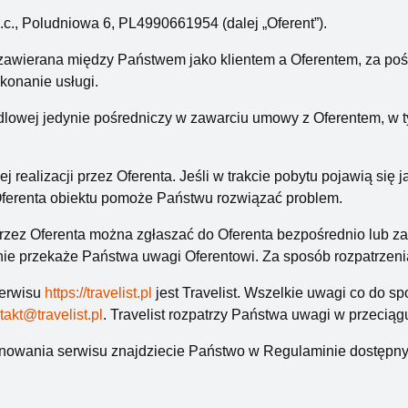
.c., Poludniowa 6, PL4990661954 (dalej „Oferent”).
derwać się od ziemi w parku linowym Trollandia albo zabawi
awierana między Państwem jako klientem a Oferentem, za pośre
ie powinni zaś przegapić Płomiennych Ptaków – monumentalnej 
konanie usługi.
ndlowej jedynie pośredniczy w zawarciu umowy z Oferentem, w 
orską, bazylikę mariacką, Basztę Lontową i Złotą Uliczkę. Z k
itaria, a w Centrum Atrakcji Wojskowych można sobie nawet poje
ej realizacji przez Oferenta. Jeśli w trakcie pobytu pojawią się
lotem z Kołobrzegu na Bornholm pozwoli choć przez chwilę
 Oferenta obiektu pomoże Państwu rozwiązać problem.
przez Oferenta można zgłaszać do Oferenta bezpośrednio lub za
znie przekaże Państwa uwagi Oferentowi. Za sposób rozpatrzeni
serwisu
https://travelist.pl
jest Travelist. Wszelkie uwagi co do 
takt@travelist.pl
. Travelist rozpatrzy Państwa uwagi w przeciąg
onowania serwisu znajdziecie Państwo w Regulaminie dostęp