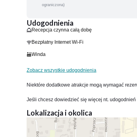
ograniczona)
DLA NAJMŁODSZYCH
- Sala zabaw dla dzieci
Udogodnienia
Recepcja czynna całą dobę
JEDZENIE I PICIE
Bezpłatny Internet Wi-Fi
Na miejscu działa restauracja, serwująca dania kuchn
Winda
Zobacz wszystkie udogodnienia
Niektóre dodatkowe atrakcje mogą wymagać rezerwa
Jeśli chcesz dowiedzieć się więcej nt. udogodnie
Lokalizacja i okolica