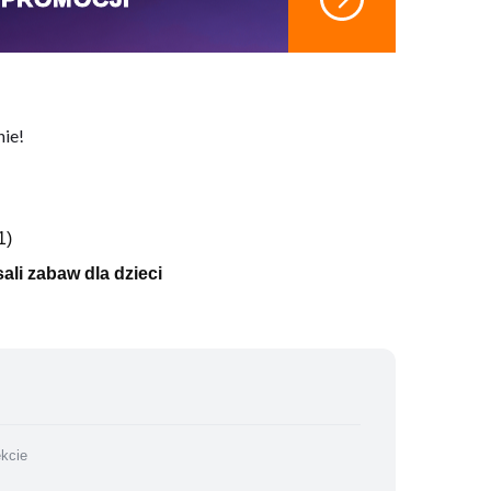
nie!
 i restauracji, 10 min jazdy od centrum Mielna i 20
i, jak i turystów nastawionych na zwiedzanie oraz
1)
ali zabaw dla dzieci
iczne udogodnienia, m.in.: sejf, zestaw do parzenia
ekcie