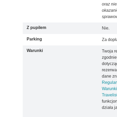
oraz ni
okazani
sprawow
Z pupilem
Nie.
Parking
Za dopł
Warunki
Twoja r
zgodnie
dotyczą
rezerwac
dane zn
Regulam
Warunki
Travelis
funkcjo
działa j