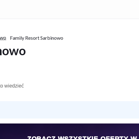
owo
Family Resort Sarbinowo
inowo
o wiedzieć
ZOBACZ WSZYSTKIE OFERTY W