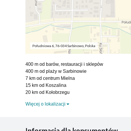
Południowa 6, 76-034 Sarbinowo, Polska
400 m od barów, restauracji i sklepów
400 m od plaży w Sarbinowie
7 km od centrum Mielna
15 km od Koszalina
20 km od Kołobrzegu
ATRAKCJE OKOLICY
Więcej o lokalizacji
WOKÓŁ SARBINOWA: na miejscu na turystów czeka n
Chłopy, słynącej z doskonale zachowanego budowni
Informacja dla konsumentów
morskiej w Gąskach. No i koniecznie trzeba zrobić