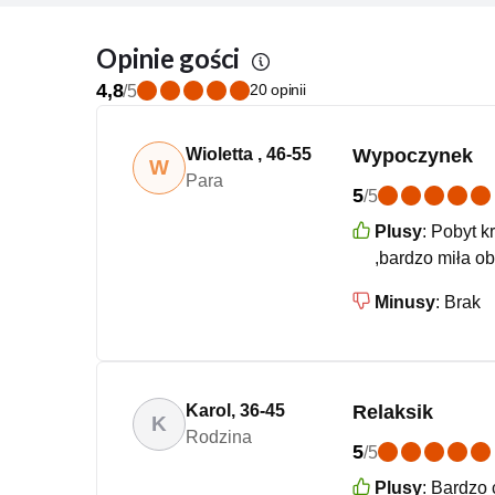
Opinie gości
4,8
20 opinii
/
5
Wioletta
,
46-55
Wypoczynek
W
Para
5
/
5
Plusy
:
Pobyt kr
,bardzo miła o
Minusy
:
Brak
Karol
,
36-45
Relaksik
K
Rodzina
5
/
5
Plusy
:
Bardzo 