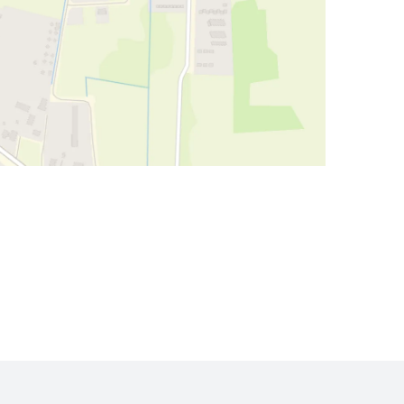
nadmorskie lasy, zajrzeć do pobliskiej wioski
spacer wzdłuż morskiego brzegu do latarni
miny w Mielnie.