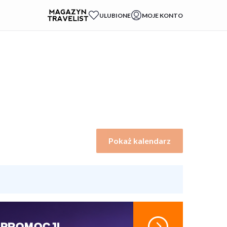
ULUBIONE
MOJE KONTO
Ulubione
Udostępnij
Zobacz wszystkie (23)
Pokaż kalendarz
 PROMOCJI