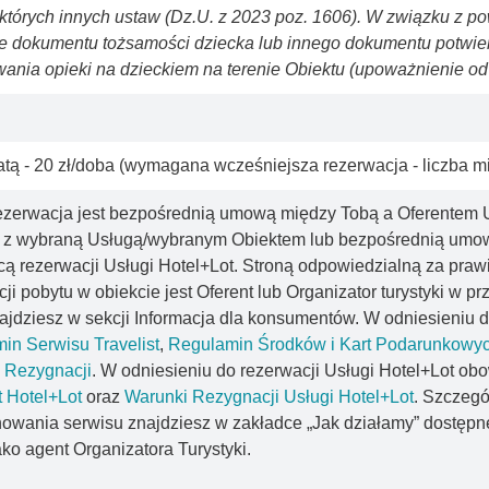
ektórych innych ustaw (Dz.U. z 2023 poz. 1606). W związku z 
e dokumentu tożsamości dziecka lub innego dokumentu potwie
ania opieki na dzieckiem na terenie Obiektu (upoważnienie od
atą - 20 zł/doba (wymagana wcześniejsza rezerwacja - liczba mi
ezerwacja jest bezpośrednią umową między Tobą a Oferentem U
 z wybraną Usługą/wybranym Obiektem lub bezpośrednią umową
cą rezerwacji Usługi Hotel+Lot. Stroną odpowiedzialną za pr
ji pobytu w obiekcie jest Oferent lub Organizator turystyki w p
ajdziesz w sekcji Informacja dla konsumentów. W odniesieniu d
in Serwisu Travelist
,
Regulamin Środków i Kart Podarunkowy
 Rezygnacji
. W odniesieniu do rezerwacji Usługi Hotel+Lot ob
t Hotel+Lot
oraz
Warunki Rezygnacji Usługi Hotel+Lot
. Szczegó
nowania serwisu znajdziesz w zakładce „Jak działamy” dostępn
ako agent Organizatora Turystyki.