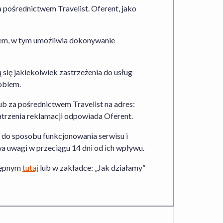
pośrednictwem Travelist. Oferent, jako
26, 00-609 Warszawa wpisana do Rejestru
tem, w tym umożliwia dokonywanie
 Warszawy, XII Wydział Gospodarczy
 7010359657, Regon 146394313, kapitał
ą się jakiekolwiek zastrzeżenia do usług
oblem.
ub za pośrednictwem Travelist na adres:
atrzenia reklamacji odpowiada Oferent.
o do sposobu funkcjonowania serwisu i
wa uwagi w przeciągu 14 dni od ich wpływu.
stępnym
tutaj
lub w zakładce: „Jak działamy”