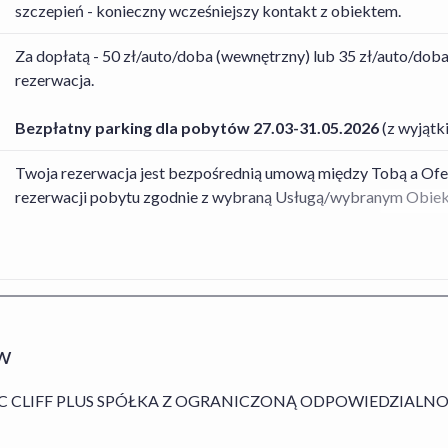
szczepień - konieczny wcześniejszy kontakt z obiektem.
Za dopłatą - 50 zł/auto/doba (wewnętrzny) lub 35 zł/auto/dob
rezerwacja.
Bezpłatny parking dla pobytów 27.03-31.05.2026
(z wyjątk
Twoja rezerwacja jest bezpośrednią umową między Tobą a Of
rezerwacji pobytu zgodnie z wybraną Usługą/wybranym Obie
a Organizatorem turystyki, dotyczącą rezerwacji Usługi Hotel
wykonanie umowy w odniesieniu do rezerwacji pobytu w obiekci
przypadku rezerwacji Usługi Hotel+Lot, których dane znajdzie
odniesieniu do rezerwacji usług Oferenta obowiązuje
Regulamin
Kart Podarunkowych
,
Regulamin Usługi Zakwaterowania
oraz
rezerwacji Usługi Hotel+Lot obowiązuje
Regulamin Serwisu
,
Re
w
Rezygnacji Usługi Hotel+Lot
. Szczegółowe informacje na tema
znajdziesz w zakładce „Jak działamy” dostępnej
tutaj
. W przyp
ALTIC CLIFF PLUS SPÓŁKA Z OGRANICZONĄ ODPOWIEDZIALNOŚCI
agent Organizatora Turystyki.