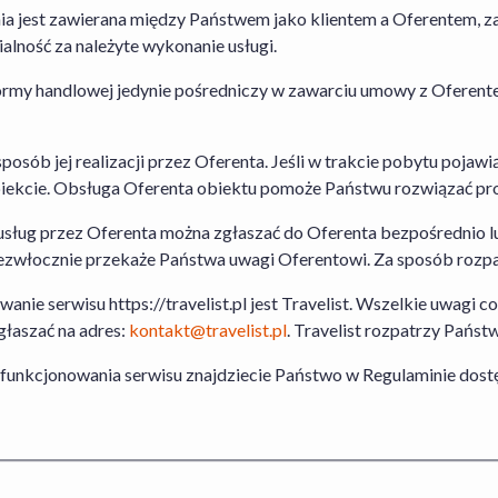
Transport nie jest wliczony w cenę.
 jest zawierana między Państwem jako klientem a Oferentem, za 
lność za należyte wykonanie usługi.
Travelist Sp. z o.o. z siedzibą pod adresem al. Armii Ludowej 
tformy handlowej jedynie pośredniczy w zawarciu umowy z Oferen
Przedsiębiorców prowadzonego przez Sąd Rejonowy dla m. st.
Krajowego Rejestru Sądowego pod nr. KRS: 0000440014, NIP:
zakładowy: 49500PLN
sposób jej realizacji przez Oferenta. Jeśli w trakcie pobytu pojawi
 obiekcie. Obsługa Oferenta obiektu pomoże Państwu rozwiązać pr
 usług przez Oferenta można zgłaszać do Oferenta bezpośrednio l
 niezwłocznie przekaże Państwa uwagi Oferentowi. Za sposób rozp
e serwisu https://travelist.pl jest Travelist. Wszelkie uwagi c
łaszać na adres:
kontakt@travelist.pl
. Travelist rozpatrzy Państ
 funkcjonowania serwisu znajdziecie Państwo w Regulaminie do