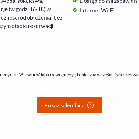
 (woda, soki, kawa,
Dostęp do sali zabaw dla 
acje
(w godz. 16-18) w
Internet Wi-Fi
eżności od obłożenia) bez
szym etapie rezerwacji
trzny) lub 35 zł/auto/doba (zewnętrzny); konieczna wcześniejsza rezerwa
Pokaż kalendarz