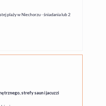
ej plaży w Niechorzu - śniadania lub 2
trznego, strefy saun i jacuzzi