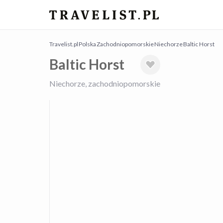
Travelist.pl
Polska
Zachodniopomorskie
Niechorze
Baltic Horst
Baltic Horst
Niechorze, zachodniopomorskie