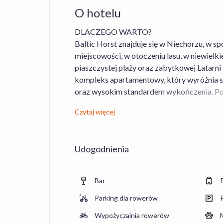
O hotelu
DLACZEGO WARTO?
Baltic Horst znajduje się w Niechorzu, w s
miejscowości, w otoczeniu lasu, w niewielkie
piaszczystej plaży oraz zabytkowej Latarn
kompleks apartamentowy, który wyróżnia 
oraz wysokim standardem wykończenia. Poł
zapewnia ciszę i komfortowy wypoczynek, 
Czytaj więcej
szybko dotrzeć do najważniejszych atrakcji
tras spacerowych i rowerowych sprawia, że j
relaks nad Bałtykiem przez cały rok. Obiekt
Udogodnienia
połączone ze sobą budynki - A,B,C,D.
Na gości czekają komfortowe apartamenty 
prysznicem, suszarką do włosów, aneksem 
Bar
elektrycznym, telewizorem oraz dostępem 
Parking dla rowerów
ATRAKCJE OBIEKTU
- basen wewnętrzny
Wypożyczalnia rowerów
- jacuzzi