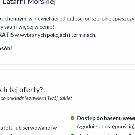
 i Latarni Morskiej
ennym, w niewielkiej odległości od szerokiej, piaszczyst
fy saun i więcej w cenie!
GRATIS
w wybranych pokojach i terminach.
osób!
h tej oferty?
 co dokładnie zawiera Twój pakiet
Dostęp do basenu wewnę
(zgodnie z dostępnością)
 bufetu lub serwowane (w