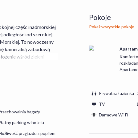
Pokoje
pokojnej części nadmorskiej
Pokaż wszystkie pokoje
j odległości od szerokiej,
i Morskiej. To nowoczesny
się kameralną zabudową
Apartame
ożenie wśród zieleni
Komforto
rozkładan
a jednocześnie pozwala
Apartamen
 kurortu. Bliskość morza,
est to idealne miejsce na
 podzielony jest na 4
Prywatna łazienka
z prywatną łazienką z
TV
kuchennym, czajnikiem
Przechowalnia bagaży
Darmowe Wi-Fi
do Wi-Fi.
Płatny parking w hotelu
Możliwość przyjazdu z pupilem