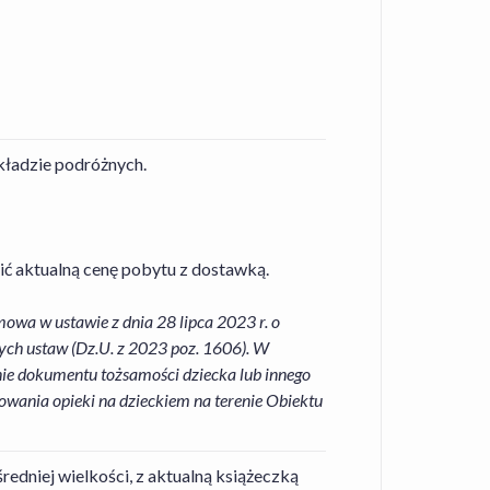
składzie podróżnych.
ić aktualną cenę pobytu z dostawką.
owa w ustawie z dnia 28 lipca 2023 r. o
ych ustaw (Dz.U. z 2023 poz. 1606). W
ie dokumentu tożsamości dziecka lub innego
wania opieki na dzieckiem na terenie Obiektu
redniej wielkości, z aktualną książeczką