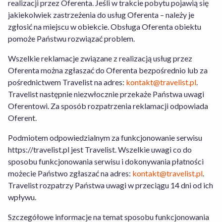
Hotel+Lot
oraz
Warunki Rezygnacji
realizacji przez Oferenta. Jeśli w trakcie pobytu pojawią się
Usługi Hotel+Lot
. Szczegółowe
jakiekolwiek zastrzeżenia do usług Oferenta – należy je
informacje na temat sposobu
zgłosić na miejscu w obiekcie. Obsługa Oferenta obiektu
funkcjonowania serwisu znajdziesz w
pomoże Państwu rozwiązać problem.
zakładce „Jak działamy” dostępnej
tutaj
.
Wszelkie reklamacje związane z realizacją usług przez
W przypadku Usługi Hotel+Lot Travelist
Oferenta można zgłaszać do Oferenta bezpośrednio lub za
działa jako agent Organizatora Turystyki.
pośrednictwem Travelist na adres:
kontakt@travelist.pl
.
Travelist następnie niezwłocznie przekaże Państwa uwagi
Transport nie jest wliczony w cenę.
Oferentowi. Za sposób rozpatrzenia reklamacji odpowiada
Oferent.
Travelist Sp. z o.o. z siedzibą pod adresem
al. Armii Ludowej 26, 00-609 Warszawa
Podmiotem odpowiedzialnym za funkcjonowanie serwisu
wpisana do Rejestru Przedsiębiorców
https://travelist.pl jest Travelist. Wszelkie uwagi co do
prowadzonego przez Sąd Rejonowy dla m.
sposobu funkcjonowania serwisu i dokonywania płatności
st. Warszawy, XII Wydział Gospodarczy
możecie Państwo zgłaszać na adres:
kontakt@travelist.pl
.
Krajowego Rejestru Sądowego pod nr.
Travelist rozpatrzy Państwa uwagi w przeciągu 14 dni od ich
KRS: 0000440014, NIP: 7010359657,
wpływu.
Regon 146394313, kapitał zakładowy:
49500PLN
Szczegółowe informacje na temat sposobu funkcjonowania