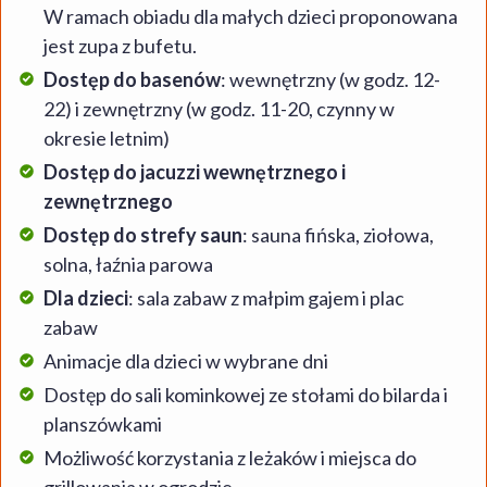
W ramach obiadu dla małych dzieci proponowana
jest zupa z bufetu.
Dostęp do basenów
: wewnętrzny (w godz. 12-
22) i zewnętrzny (w godz. 11-20, czynny w
okresie letnim)
Dostęp do jacuzzi wewnętrznego i
zewnętrznego
Dostęp do strefy saun
: sauna fińska, ziołowa,
solna, łaźnia parowa
Dla dzieci
: sala zabaw z małpim gajem i plac
zabaw
Animacje dla dzieci w wybrane dni
Dostęp do sali kominkowej ze stołami do bilarda i
planszówkami
Możliwość korzystania z leżaków i miejsca do