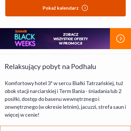
Pokaż kalendarz
ZOBACZ
WSZYSTKIE OFERTY
W PROMOCJI
Relaksujący pobyt na Podhalu
Komfortowy hotel 3* w sercu Białki Tatrzańskiej, tuż
obok stacji narciarskiej i Term Bania - śniadania lub 2
posiłki, dostęp do basenu wewnętrznego i
zewnętrznego (w okresie letnim), jacuzzi, strefa saun i
więcej w cenie!