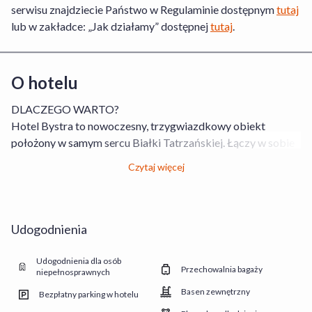
serwisu znajdziecie Państwo w Regulaminie dostępnym
tutaj
lub w zakładce: „Jak działamy” dostępnej
tutaj
.
O hotelu
DLACZEGO WARTO?
Hotel Bystra to nowoczesny, trzygwiazdkowy obiekt
położony w samym sercu Białki Tatrzańskiej. Łączy w sobie
wygodę hotelowego standardu z rodzinną atmosferą i
Czytaj więcej
przyjaznym, góralskim klimatem. Jego największym atutem
jest doskonała lokalizacja - tuż obok stacji narciarskiej
Kotelnica Białczańska oraz kompleksu basenów termalnych
Terma Bania. Dzięki temu hotel jest świetną bazą zarówno
Udogodnienia
dla miłośników sportów, jak i osób poszukujących relaksu w
wodach termalnych. Obiekt wyróżnia się również bogatą
Udogodnienia dla osób
Przechowalnia bagaży
niepełnosprawnych
ofertą rekreacyjną.
Na gości czekają komfortowe pokoje i apartamenty,
Basen zewnętrzny
Bezpłatny parking w hotelu
wszystkie z prywatną łazienką z prysznicem, suszarką do