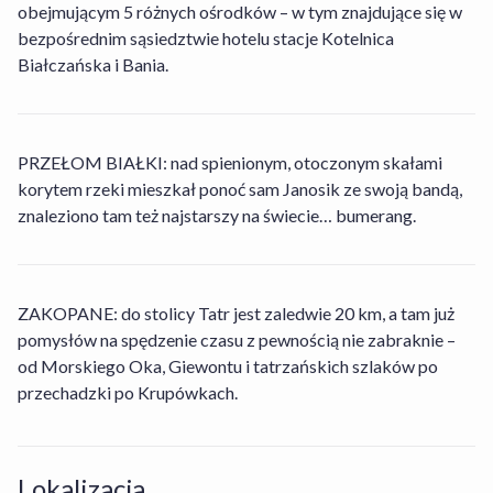
obejmującym 5 różnych ośrodków – w tym znajdujące się w
bezpośrednim sąsiedztwie hotelu stacje Kotelnica
Białczańska i Bania.
PRZEŁOM BIAŁKI: nad spienionym, otoczonym skałami
Czy w obiekcie Hotel Bystra można wypożyczyć
korytem rzeki mieszkał ponoć sam Janosik ze swoją bandą,
rower?
znaleziono tam też najstarszy na świecie… bumerang.
Jakie opcje wyżywienia dostępne są w obiekcie
Nie, w obiekcie Hotel Bystra wypożyczalnia rowerów
Hotel Bystra?
nie jest dostępna.
ZAKOPANE: do stolicy Tatr jest zaledwie 20 km, a tam już
pomysłów na spędzenie czasu z pewnością nie zabraknie –
Jakie są godziny zameldowania i wymeldowania
od Morskiego Oka, Giewontu i tatrzańskich szlaków po
Obiekt Hotel Bystra oferuje gościom następujące opcje
w obiekcie Hotel Bystra?
przechadzki po Krupówkach.
wyżywienia do wyboru: Śniadania, Śniadania i
obiadokolacje.
Ile kosztuje pobyt w obiekcie Hotel Bystra?
Zameldowanie w obiekcie Hotel Bystra rozpoczyna się
Lokalizacja
o 15:00, a wymeldować się można do 11:00.