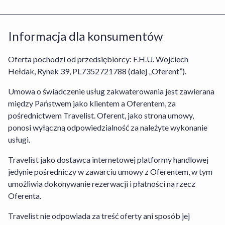
Usługą/wybranym Obiektem lub
bezpośrednią umową między Tobą a
Informacja dla konsumentów
Organizatorem turystyki, dotyczącą
rezerwacji Usługi Hotel+Lot. Stroną
odpowiedzialną za prawidłowe wykonanie
Oferta pochodzi od przedsiębiorcy: F.H.U. Wojciech
umowy w odniesieniu do rezerwacji
Hełdak, Rynek 39, PL7352721788 (dalej „Oferent”).
pobytu w obiekcie jest Oferent lub
Umowa o świadczenie usług zakwaterowania jest zawierana
Organizator turystyki w przypadku
między Państwem jako klientem a Oferentem, za
rezerwacji Usługi Hotel+Lot, których
pośrednictwem Travelist. Oferent, jako strona umowy,
dane znajdziesz w sekcji Informacja dla
ponosi wyłączną odpowiedzialność za należyte wykonanie
konsumentów. W odniesieniu do
usługi.
rezerwacji usług Oferenta obowiązuje
Regulamin Serwisu Travelist
,
Regulamin
Travelist jako dostawca internetowej platformy handlowej
Środków i Kart Podarunkowych
,
jedynie pośredniczy w zawarciu umowy z Oferentem, w tym
Regulamin Usługi Zakwaterowania
oraz
umożliwia dokonywanie rezerwacji i płatności na rzecz
Warunki Rezygnacji
. W odniesieniu do
Oferenta.
rezerwacji Usługi Hotel+Lot obowiązuje
Regulamin Serwisu
,
Regulamin Travelist
Travelist nie odpowiada za treść oferty ani sposób jej