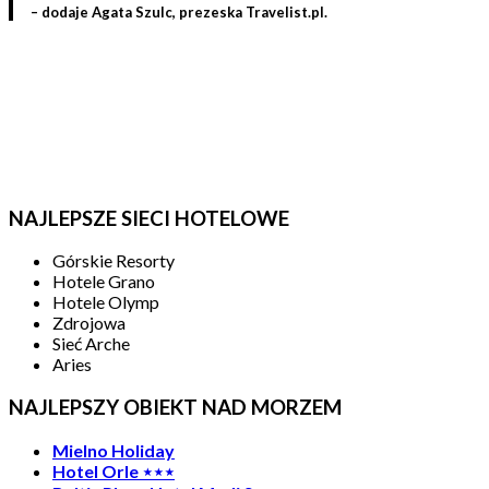
– dodaje Agata Szulc, prezeska Travelist.pl.
Te obiekty mają szansę
zostać Travelist Hotel Star
NAJLEPSZE SIECI HOTELOWE
Górskie Resorty
Hotele Grano
Hotele Olymp
Zdrojowa
Sieć Arche
Aries
NAJLEPSZY OBIEKT NAD MORZEM
Mielno Holiday
Hotel Orle ⋆⋆⋆