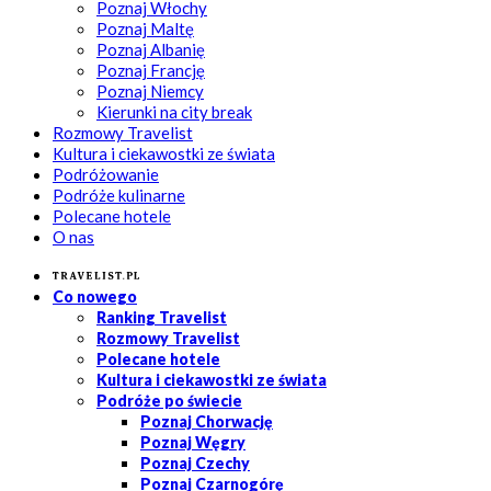
Poznaj Włochy
Poznaj Maltę
Poznaj Albanię
Poznaj Francję
Poznaj Niemcy
Kierunki na city break
Rozmowy Travelist
Kultura i ciekawostki ze świata
Podróżowanie
Podróże kulinarne
Polecane hotele
O nas
Travelist.pl
Co nowego
Ranking Travelist
Rozmowy Travelist
Polecane hotele
Kultura i ciekawostki ze świata
Podróże po świecie
Poznaj Chorwację
Poznaj Węgry
Poznaj Czechy
Poznaj Czarnogórę