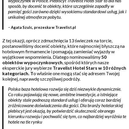
wypoczynek w Polsce. Plebiscyt Travelist Hotel Star to dla nas
sposób, by docenić te obiekty, które szczególnie zapadły w
pamięć gości zarówno dzięki wysokiemu standardowi usług, jak i
unikalnej atmosferze pobytu
.
–
Agata Szulc, prezeska w Travelist.pl
Z tej okazji, oprócz zdmuchnięcia 13 świeczek na torcie,
postanowiliśmy docenić obiekty, które najmocniej błyszczą na
hotelowym firmamencie i pomagają zamieniać wyjazdy w
wyjątkowe wspomnienia. Dlatego nominowaliśmy
50
obiektów wypoczynkowych
, spośród których nasze
eksperckie jury wybierze
Travelist Hotel Stars w 10 różnych
kategoriach. T
o właśnie one mogą stać się adresem Twojej
kolejnej, naprawdę szczęśliwej podróży.
Polska baza hotelowa rozwija się dziś niezwykle dynamicznie.
Co roku pojawiają się nowe, ambitne inwestycje, a istniejące
obiekty stale podnoszą standard usług i oferują coraz bardziej
zróżnicowane doświadczenia dla gości. Dla branży hotelarskiej
plebiscyt jest okazją, by potwierdzić skuteczność obranego
kierunku rozwoju i pochwalić się tym, co najbardziej wyróżnia te
hotele na tle rynku