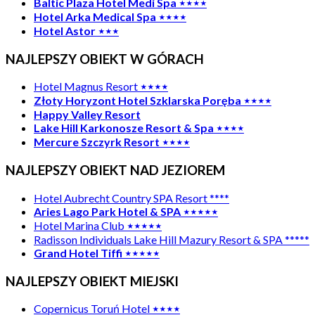
Baltic Plaza Hotel Medi Spa ⋆⋆⋆⋆
Hotel Arka Medical Spa ⋆⋆⋆⋆
Hotel Astor ⋆⋆⋆
NAJLEPSZY OBIEKT W GÓRACH
Hotel Magnus Resort
⋆⋆⋆⋆
Złoty Horyzont Hotel Szklarska Poręba ⋆⋆⋆⋆
Happy Valley Resort
Lake Hill Karkonosze Resort & Spa ⋆⋆⋆⋆
Mercure Szczyrk Resort ⋆⋆⋆⋆
NAJLEPSZY OBIEKT NAD JEZIOREM
Hotel Aubrecht Country SPA Resort ****
Aries Lago Park Hotel & SPA ⋆⋆⋆⋆⋆
Hotel Marina Club
⋆⋆⋆⋆⋆
Radisson Individuals Lake Hill Mazury Resort & SPA *****
Grand Hotel Tiffi ⋆⋆⋆⋆⋆
NAJLEPSZY OBIEKT MIEJSKI
Copernicus Toruń Hotel
⋆⋆⋆⋆