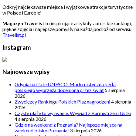
Odkryj najciekawsze miejsca i wyjątkowe atrakcje turystyczne
w Polsce i Europie!
Magazyn Travelist
to inspirujące artykuły, autorskie rankingi,
piękne zdjęcia i najlepsze pomysły na każdą podróż od serwisu
Travelist.pl
Instagram
Najnowsze wpisy
Gdynia na liście UNESCO. Modernistyczna perła
polskiego wybrzeża doceniona przez świat
5 sierpnia
2026
Zwycięzcy Rankingu Polskich Plaż nagrodzeni
4 sierpnia
2026
Czyste plaże to wyzwanie. Wywiad z Burmistrzem Ustki
4 sierpnia 2026
Gdzie na weekend z Poznania? Najlepsze miejsca na
weekend blisko Poznania!
3 sierpnia 2026