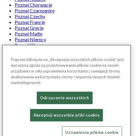
Poznaj Chorwację
Poznaj Czarnogórę
Poznaj Czechy
Poznaj Francję
Poznaj Grecję
Poznaj Maltę
Poznaj Niemcy
Poznaj Węgry
Poznaj Włochy
Projekt Poznaj Polskę
Poprzez kliknięcie na „Akceptacja wszystkich plików cookie” jest
Ranking Travelist
wyrażona zgoda na przechowywanie plików cookie na swoim
Rozmowy Travelist
urządzeniu w celu usprawnienia korzystania z nawigacji strony,
W góry
analizowania wykorzystania strony i wsparcia naszych działań
Weekend w Polsce z Państwem Torres
marketingowych.
Zwiedzanie polski samochodem z Travelist.pl & Jeep
...
Odrzucenie wszystkich
facebook
Akceptuj wszystkie pliki cookie
instagram
youtube
spotify
Ustawienia plików cookie