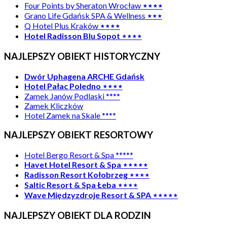
Four Points by Sheraton Wrocław
⋆⋆⋆⋆
Grano Life Gdańsk SPA & Wellness
⋆⋆⋆
Q Hotel Plus Kraków
⋆⋆⋆⋆
Hotel Radisson Blu Sopot ⋆⋆⋆⋆
NAJLEPSZY OBIEKT HISTORYCZNY
Dwór Uphagena ARCHE Gdańsk
Hotel Pałac Poledno ⋆⋆⋆⋆
Zamek Janów Podlaski ****
Zamek Kliczków
Hotel Zamek na Skale ****
NAJLEPSZY OBIEKT RESORTOWY
Hotel Bergo Resort & Spa *****
Havet Hotel Resort & Spa ⋆⋆⋆⋆⋆
Radisson Resort Kołobrzeg ⋆⋆⋆⋆
Saltic Resort & Spa Łeba ⋆⋆⋆⋆
Wave Międzyzdroje Resort & SPA ⋆⋆⋆⋆⋆
NAJLEPSZY OBIEKT DLA RODZIN