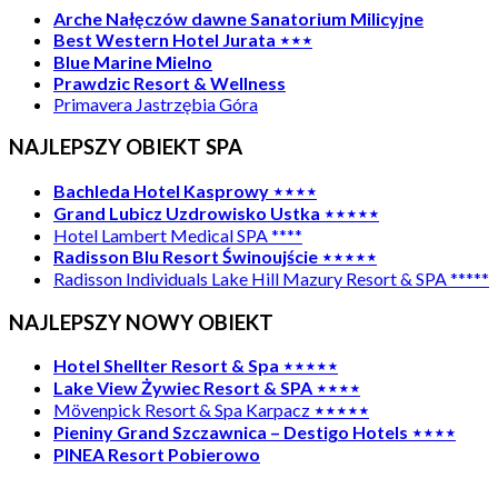
Arche Nałęczów dawne Sanatorium Milicyjne
Best Western Hotel Jurata ⋆⋆⋆
Blue Marine Mielno
Prawdzic Resort & Wellness
Primavera Jastrzębia Góra
NAJLEPSZY OBIEKT SPA
Bachleda Hotel Kasprowy ⋆⋆⋆⋆
Grand Lubicz Uzdrowisko Ustka ⋆⋆⋆⋆⋆
Hotel Lambert Medical SPA ****
Radisson Blu Resort Świnoujście ⋆⋆⋆⋆⋆
Radisson Individuals Lake Hill Mazury Resort & SPA *****
NAJLEPSZY NOWY OBIEKT
Hotel Shellter Resort & Spa ⋆⋆⋆⋆⋆
Lake View Żywiec Resort & SPA ⋆⋆⋆⋆
Mövenpick Resort & Spa Karpacz
⋆⋆⋆⋆⋆
Pieniny Grand Szczawnica – Destigo Hotels ⋆⋆⋆⋆
PINEA Resort Pobierowo