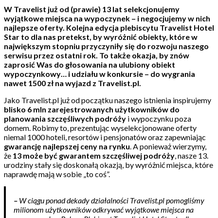
W Travelist już od (prawie) 13 lat selekcjonujemy
wyjątkowe miejsca na wypoczynek – i negocjujemy w nich
najlepsze oferty. Kolejna edycja plebiscytu Travelist Hotel
Star to dla nas pretekst, by wyróżnić obiekty, które w
największym stopniu przyczyniły się do rozwoju naszego
serwisu przez ostatni rok. To także okazja, by znów
zaprosić Was do głosowania na ulubiony obiekt
wypoczynkowy… i udziału w konkursie – do wygrania
nawet 1500 zł na wyjazd z Travelist.pl.
Jako Travelist.pl już od początku naszego istnienia inspirujemy
blisko 6 mln zarejestrowanych użytkowników do
planowania szczęśliwych podróży
i wypoczynku poza
domem. Robimy to, prezentując wyselekcjonowane oferty
niemal 1000 hoteli, resortów i pensjonatów oraz zapewniając
gwarancję najlepszej ceny na rynku
. A ponieważ wierzymy,
że
13 może być gwarantem szczęśliwej podróży
, nasze 13.
urodziny stały się doskonałą okazją, by wyróżnić miejsca, które
naprawdę mają w sobie „to coś”.
–
W ciągu ponad dekady działalności Travelist.pl pomogliśmy
milionom użytkowników odkrywać wyjątkowe miejsca na