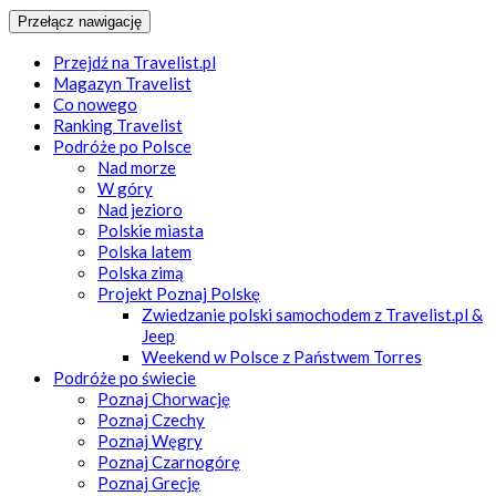
Przełącz nawigację
Przejdź na Travelist.pl
Magazyn Travelist
Co nowego
Ranking Travelist
Podróże po Polsce
Nad morze
W góry
Nad jezioro
Polskie miasta
Polska latem
Polska zimą
Projekt Poznaj Polskę
Zwiedzanie polski samochodem z Travelist.pl &
Jeep
Weekend w Polsce z Państwem Torres
Podróże po świecie
Poznaj Chorwację
Poznaj Czechy
Poznaj Węgry
Poznaj Czarnogórę
Poznaj Grecję