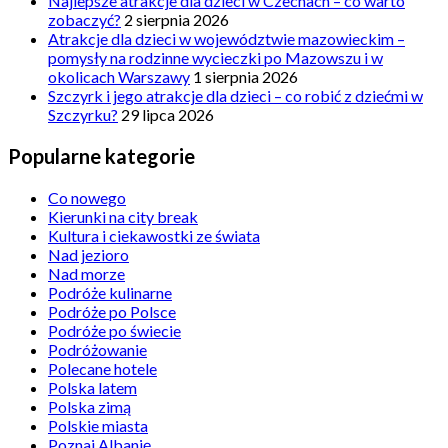
Najlepsze atrakcje dla dzieci w Czechach – co warto
zobaczyć?
2 sierpnia 2026
Atrakcje dla dzieci w województwie mazowieckim –
pomysły na rodzinne wycieczki po Mazowszu i w
okolicach Warszawy
1 sierpnia 2026
Szczyrk i jego atrakcje dla dzieci – co robić z dziećmi w
Szczyrku?
29 lipca 2026
Popularne kategorie
Co nowego
Kierunki na city break
Kultura i ciekawostki ze świata
Nad jezioro
Nad morze
Podróże kulinarne
Podróże po Polsce
Podróże po świecie
Podróżowanie
Polecane hotele
Polska latem
Polska zimą
Polskie miasta
Poznaj Albanię