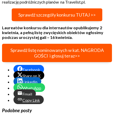
realizację podróżniczych planów na Travelist.pl.
Sprawdź szczegóły konkursu TUTAJ >>
Laureatów konkursu dla internautów opublikujemy 2
kwietnia, a pełną listę zwycięskich obiektów ogłosimy
podczas uroczystej gali – 16 kwietnia.
Sprawdź listę nominowanych w kat. NAGRODA
GOŚCI i głosuj teraz>>
Facebook
Share on X
LinkedIn
WhatsApp
Email
Copy Link
Podobne posty