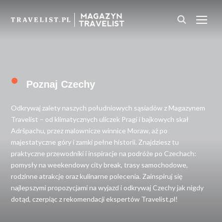
PRZ
•
Poznaj Czechy
Odkrywaj zalety naszych południowych sąsiadów z Magazynem
Travelist – od klimatycznych uliczek Pragi i bajkowych skał
Adršpachu, przez malownicze winnice Moraw, aż po
majestatyczne góry i zamki pełne historii.
Znajdziesz tu
praktyczne przewodniki i inspiracje na
podróże po Czechach
:
pomysły na weekendowy city break, trasy samochodowe,
rodzinne atrakcje oraz kulinarne polecenia.
Zainspiruj się
najlepszymi propozycjami na wyjazd i odkrywaj Czechy jak nigdy
dotąd, czerpiąc z rekomendacji ekspertów Travelist.pl!