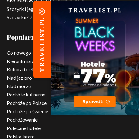
okolicach Warszawy
1 sierpnia 2026
Szczyrk i jego atrakcje dla dzieci – co robić z dziećmi w
Szczyrku?
29 lipca 2026
Popularne kategorie
Co nowego
Kierunki na city break
Kultura i ciekawostki ze świata
Nad jezioro
Nad morze
Podróże kulinarne
Podróże po Polsce
Podróże po świecie
Podróżowanie
Polecane hotele
Polska latem